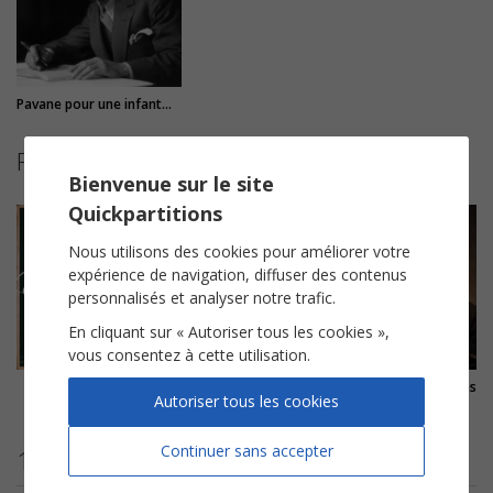
Pavane pour une infante défunte
Partitions suggérées
Bienvenue sur le site
Quickpartitions
Nous utilisons des cookies pour améliorer votre
expérience de navigation, diffuser des contenus
personnalisés et analyser notre trafic.
En cliquant sur « Autoriser tous les cookies »,
vous consentez à cette utilisation.
Danse de la fée dragée
Gymnopédie n°1
Habanera (L'amour est un oiseau 
Autoriser tous les cookies
Piotr Ilitch Tchaikovski
Erik Satie
Georges Bizet
Continuer sans accepter
11 avis clients