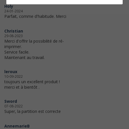
Holy
24-01-2024
Parfait, comme d'habitude. Merci
Christian
29-08-2023
Merci d'offrir la possibilité de ré-
imprimer.
Service facile.
Maintenant au travail.
leroux
10-09-2022
toujours un excellent produit !
merci et à bientôt .
Sword
07-08-2022
Super, la partition est correcte
AnnemarieB