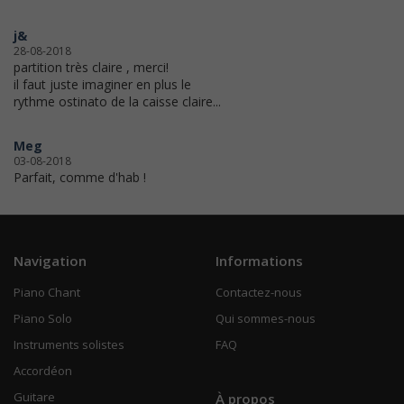
j&
28-08-2018
partition très claire , merci!
il faut juste imaginer en plus le
rythme ostinato de la caisse claire...
Meg
03-08-2018
Parfait, comme d'hab !
Navigation
Informations
Piano Chant
Contactez-nous
Piano Solo
Qui sommes-nous
Instruments solistes
FAQ
Accordéon
Guitare
À propos