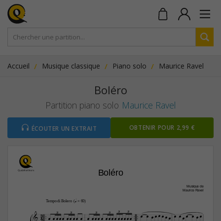
Accueil
Musique classique
Piano solo
Maurice Ravel
Boléro
Partition piano solo
Maurice Ravel
OBTENIR POUR 2,99 €
ÉCOUTER UN EXTRAIT
Boléro
Musique de
Maurice Ravel
q
Tempo di Bolero  (
 = 60)






3










3
3



3
3
3
3


4
























