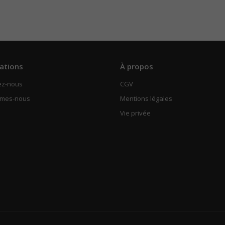
ations
À propos
ez-nous
CGV
mmes-nous
Mentions légales
Vie privée