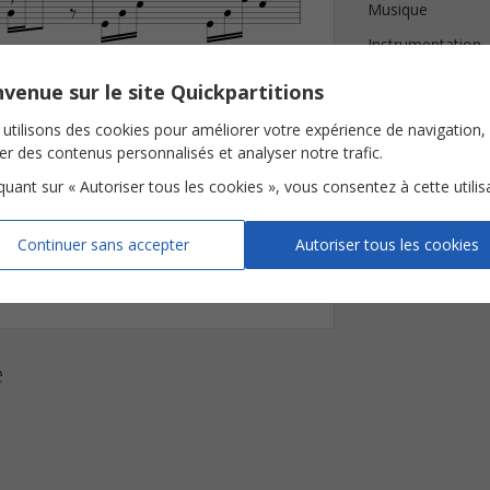






Musique
Instrumentation


Tonalité


venue sur le site Quickpartitions


















Nombre de page
utilisons des cookies pour améliorer votre expérience de navigation,








Avis clients (
1
)
ser des contenus personnalisés et analyser notre trafic.

















iquant sur « Autoriser tous les cookies », vous consentez à cette utilis







Continuer sans accepter
Autoriser tous les cookies
ons 
é