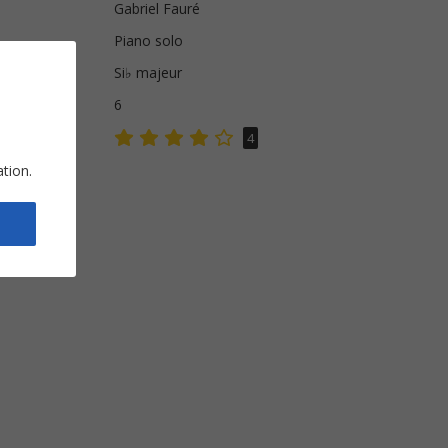
Gabriel Fauré
Piano solo
Si♭ majeur
s
6
4
ation.