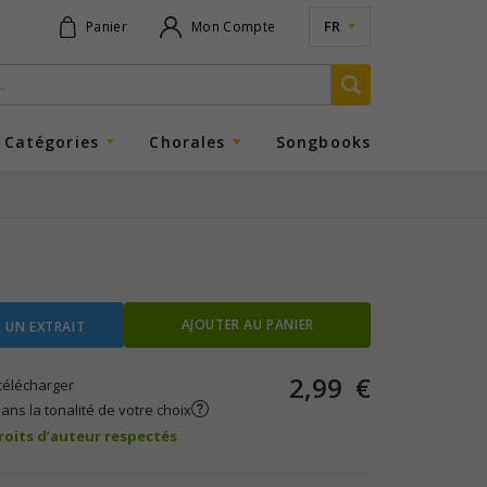
FR
Panier
Mon Compte
Catégories
Chorales
Songbooks
AJOUTER AU PANIER
 UN EXTRAIT
2,99
€
télécharger
ans la tonalité de votre choix
droits d’auteur respectés