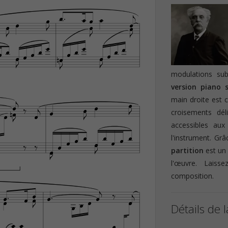






































modulations sub
version piano 


main droite est 













croisements dél
accessibles au







l'instrument. Gr









partition
est un
l'œuvre. Laiss
composition.


















Détails de l




