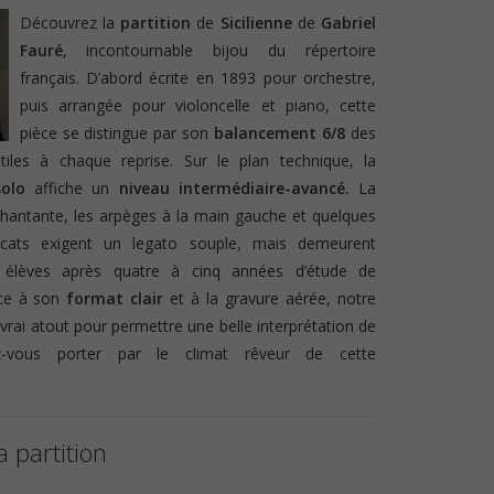
Découvrez la
partition
de
Sicilienne
de
Gabriel
Fauré
, incontournable bijou du répertoire
français. D’abord écrite en 1893 pour orchestre,
puis arrangée pour violoncelle et piano, cette
pièce se distingue par son
balancement 6/8
des
tiles à chaque reprise. Sur le plan technique, la
solo
affiche un
niveau intermédiaire-avancé.
La
chantante, les arpèges à la main gauche et quelques
icats exigent un legato souple, mais demeurent
x élèves après quatre à cinq années d’étude de
âce à son
format clair
et à la gravure aérée, notre
 vrai atout pour permettre une belle interprétation de
ez-vous porter par le climat rêveur de cette
a partition