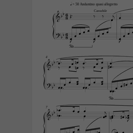

q
 = 50 Andantino quasi allegretto


6
Cantabile





8










6





8















4
























































7



























