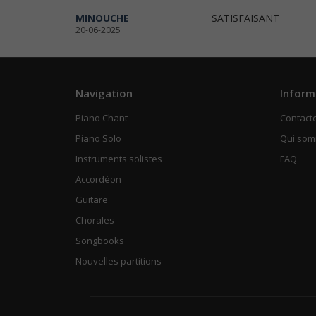
MINOUCHE
SATISFAISANT
20-06-2025
Navigation
Inform
Piano Chant
Contact
Piano Solo
Qui so
Instruments solistes
FAQ
Accordéon
Guitare
Chorales
Songbooks
Nouvelles partitions