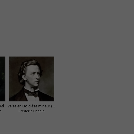
Sonate au clair de lune (Adagio Sostenuto)
Valse en Do dièse mineur (Valse pure OP 64 N°2)
n
Frédéric Chopin