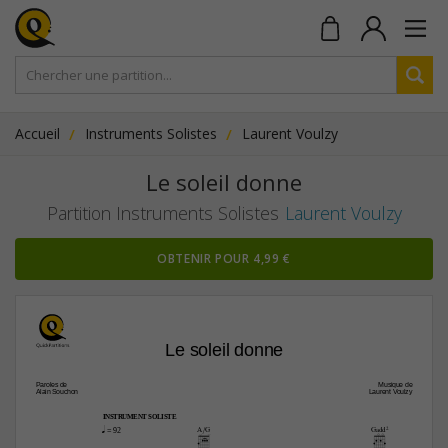
Accueil
Instruments Solistes
Laurent Voulzy
Le soleil donne
Partition Instruments Solistes
Laurent Voulzy
OBTENIR POUR 4,99 €
Le soleil donne
Paroles de
Musique de
Alain Souchon
Laurent Voulzy
INSTRUMENT SOLISTE
A/G
Gadd2
q
 = 92