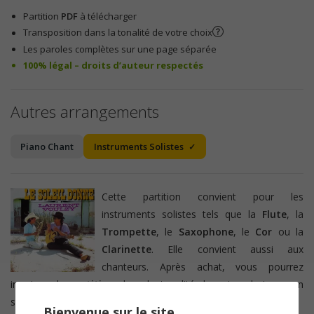
Partition
PDF
à télécharger
Transposition dans la tonalité de votre choix
Les paroles complètes sur une page séparée
100% légal – droits d’auteur respectés
Autres arrangements
Piano Chant
Instruments Solistes
Cette partition convient pour les
instruments solistes tels que la
Flute
, la
Trompette
, le
Saxophone
, le
Cor
ou la
Clarinette
. Elle convient aussi aux
chanteurs. Après achat, vous pourrez
imprimer la
partition
dans la tonalité de votre choix ou en
sélectionant directement votre
instrument
transpositeur.
Bienvenue sur le site