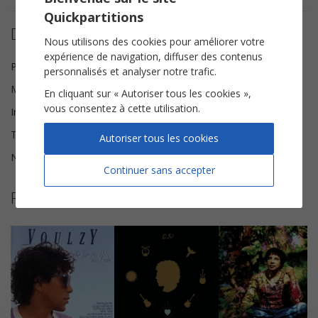
Quickpartitions
Détails de la partition
Nous utilisons des cookies pour améliorer votre
expérience de navigation, diffuser des contenus
Paroles
Alain Souchon
personnalisés et analyser notre trafic.
Musique
Laurent Voulzy
En cliquant sur « Autoriser tous les cookies »,
vous consentez à cette utilisation.
Instrumentation
Instruments Solistes
Tonalité
Ré majeur
Autoriser tous les cookies
Nombre de pages
4
Continuer sans accepter
Plus de partitions de Laurent Voulzy