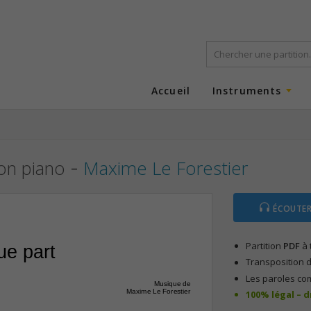
Accueil
Instruments
-
ion piano
Maxime Le Forestier
ÉCOUTER
Partition
PDF
à 
ue part
Transposition d
Les paroles co
Musique de
Maxime Le Forestier
100% légal – 