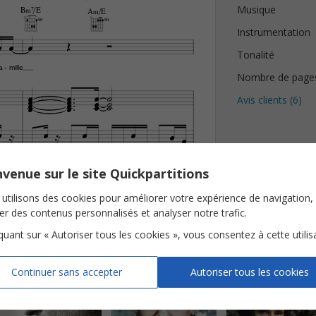
Musique
B‹7/E
A‹/E
5fr
5fr
Instrumentation





Tonalité
a
mille
-
Nombre de page


















Avis clients (
6
)















venue sur le site Quickpartitions
IDENCES 
utilisons des cookies pour améliorer votre expérience de navigation,
ser des contenus personnalisés et analyser notre trafic.
iquant sur « Autoriser tous les cookies », vous consentez à cette utilis
restier
Continuer sans accepter
Autoriser tous les cookies