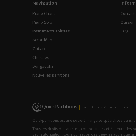
Navigation
Inform
Piano Chant
Contact
Piano Solo
Qui so
Instruments solistes
FAQ
Accordéon
Guitare
Chorales
Songbooks
Nouvelles partitions
QuickPartitions
|
Partitions à imprimer
Quickpartitions est une société française spécialisée dans la
Tous les droits des auteurs, compositeurs et éditeurs des 
Sauf autorisation, toute utilisation des oeuvres autre que la r