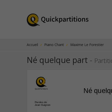
Accueil
Piano Chant
Maxime Le Forestier
Né quelque part
-
Partit
Né quelq
Paroles de
Jean Guignon