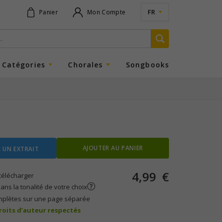
FR
Panier
Mon Compte
Catégories
Chorales
Songbooks
AJOUTER AU PANIER
 UN EXTRAIT
4,99
€
télécharger
ans la tonalité de votre choix
mplètes sur une page séparée
droits d’auteur respectés