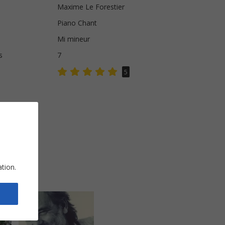
Maxime Le Forestier
Piano Chant
Mi mineur
s
7
5
ation.