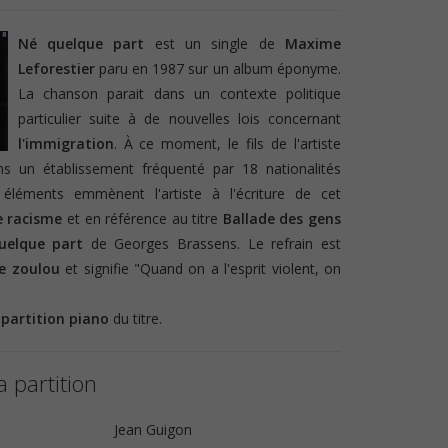
Né quelque part
est un single de
Maxime
Leforestier
paru en 1987 sur un album éponyme.
La chanson parait dans un contexte politique
particulier suite à de nouvelles lois concernant
l'immigration
. À ce moment, le fils de l'artiste
ns un établissement fréquenté par 18 nationalités
s éléments emmènent l'artiste à l'écriture de cet
e racisme
et en référence au titre
Ballade des gens
uelque part
de Georges Brassens. Le refrain est
e zoulou
et signifie "Quand on a l'esprit violent, on
e
partition piano
du titre.
a partition
Jean Guigon