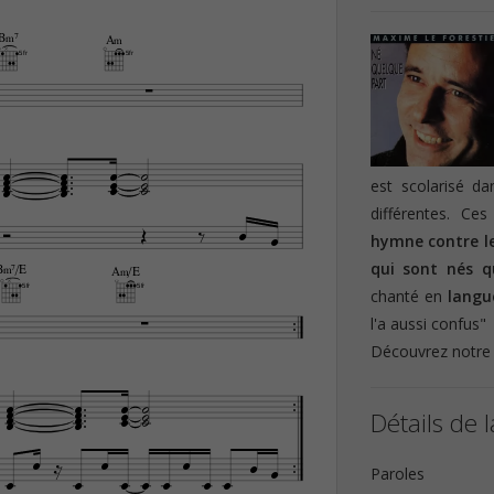
B‹7
A‹
5fr
5fr



















est scolarisé da
différentes. Ce





hymne contre l
qui sont nés q
B‹7/E
A‹/E
5fr
5fr

chanté en
langu


l'a aussi confus"
Découvrez notr




















Détails de l















Paroles