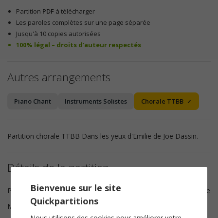
Partition
PDF
à télécharger
Les paroles complètes sur une page séparée
Jusqu'à 10 copies autorisées
100% légal – droits d’auteur respectés
Autres arrangements
Piano Chant
Instruments Solistes
Chorale TTBB
Partition chorale TTBB Dans les yeux d'Emilie de Joe Dassin.
Détails de la partition
Bienvenue sur le site
Paroles
Claude Lemesle, Pierre Delanoe
Quickpartitions
Musique
Yvon Ouazana, Vivien Vallay
Nous utilisons des cookies pour améliorer votre