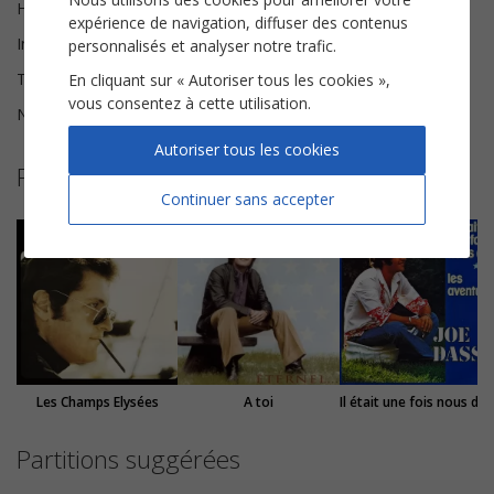
Harmonisation
Brice Legée
expérience de navigation, diffuser des contenus
Instrumentation
Chorale TTBB
personnalisés et analyser notre trafic.
Tonalité
Do mineur
En cliquant sur « Autoriser tous les cookies »,
vous consentez à cette utilisation.
Nombre de pages
13
Autoriser tous les cookies
Plus de partitions de Joe Dassin
Continuer sans accepter
Les Champs Elysées
A toi
Il était une fois nous
Partitions suggérées