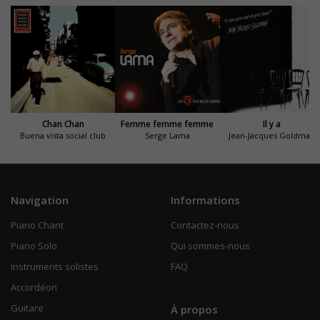
Chan Chan
Femme femme femme
Il y a
Buena vista social club
Serge Lama
Jean-Jacques Goldman
Navigation
Informations
Piano Chant
Contactez-nous
Piano Solo
Qui sommes-nous
Instruments solistes
FAQ
Accordéon
Guitare
À propos