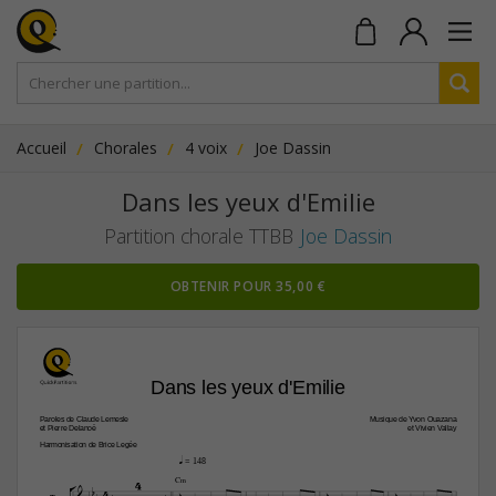
Accueil
Chorales
4 voix
Joe Dassin
Dans les yeux d'Emilie
Partition chorale TTBB
Joe Dassin
OBTENIR POUR 35,00 €
Dans les yeux d'Emilie
Paroles de Claude Lemesle
Musique de Yvon Ouazana
et Pierre Delanoë
et Vivien Vallay
Harmonisation de Brice Legée
q
 = 148

4
C‹

4



