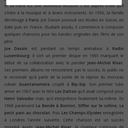
et sa mère est une violoniste virtuose. C'est auprès d'elle qu'il
s'initie à la musique et à divers instruments. En 1950, la famille
déménage à
Paris
. Joe Dassin poursuit ses études en Suisse, en
Italie puis en France. Etudiant assidu, il commence à composer
quelques chansons pour les bandes originales des films de son
père.
Joe Dassin
est pendant un temps animateur à
Radio
Luxembourg
. Il sort un premier disque en 1965 marquant le
début de sa collaboration avec le parolier
Jean-Michel Rivat
.
Ses premiers albums ne rencontrent pas le succès, le public ne
le reconnait qu'à partir de la sortie de la reprise du morceau
cubain
Guantanamera
couplé à
Bip-bip
. Son premier tube
arrive en 1967 avec le titre
Les Dalton
qu'il avait composé pour
Henri Salvador
mais qu'il interprétera finalement lui-même. En
1968 paraissent
La Bande à Bonnot
,
Siffler sur le colline
,
Le
petit pain au chocolat
. Puis
Les Champs-Elysées
enregistrée
à Londres l'année suivante. Cette chanson est un succès
mondial. Après
Jean-Michel Rivat,
le chanteur s'entoure de