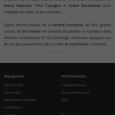
Pierre Delanoë
,
Toto Cutugno
et
Didier Barbelivien
pour
multiplier les tubes et les tournées.
Figure incontournable de la
variété française
, les plus grands
succès de
Joe Dassin
ne cessent de paraître à nouveaux dans
diverses compilations et CD hommage. Retrouvez quelques-uns
de ses plus beaux titres dans la liste de
partitions
ci-dessous.
Navigation
Informations
Piano Chant
Contactez-nous
Piano Solo
Qui sommes-nous
Instruments solistes
FAQ
Accordéon
Guitare