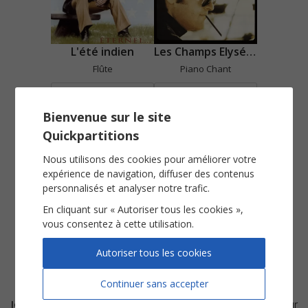
L'été indien
Les Champs Elysées
Flûte
Piano Chant
Voir
Voir
Bienvenue sur le site
Quickpartitions
Nous utilisons des cookies pour améliorer votre
expérience de navigation, diffuser des contenus
personnalisés et analyser notre trafic.
En cliquant sur « Autoriser tous les cookies »,
vous consentez à cette utilisation.
Salut
Piano Chant
Autoriser tous les cookies
Voir
Continuer sans accepter
Joe Dassin
est né à
New York
en 1938. Son père est réalisateur