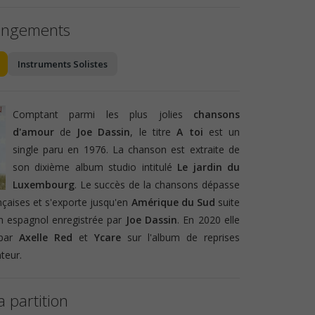
angements
Instruments Solistes
Comptant parmi les plus jolies
chansons
d'amour
de
Joe Dassin
, le titre
A toi
est un
single paru en 1976. La chanson est extraite de
son dixième album studio intitulé
Le jardin du
Luxembourg
. Le succès de la chansons dépasse
ançaises et s'exporte jusqu'en
Amérique du Sud
suite
en espagnol enregistrée par
Joe Dassin
. En 2020 elle
 par
Axelle Red
et
Ycare
sur l'album de reprises
teur.
a partition