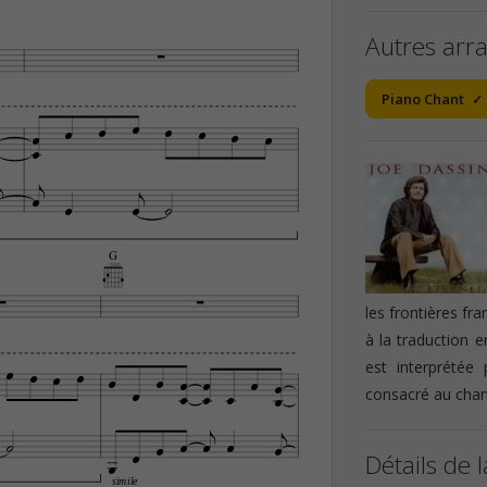
Autres arr

Piano Chant
















G


les frontières fr
à la traduction 




est interprétée











consacré au chan










Détails de l
simile