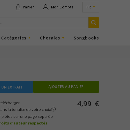
FR
Panier
Mon Compte
Catégories
Chorales
Songbooks
AJOUTER AU PANIER
 UN EXTRAIT
4,99
€
télécharger
ans la tonalité de votre choix
mplètes sur une page séparée
droits d’auteur respectés