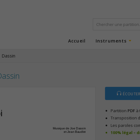
Accueil
Instruments
e Dassin
Dassin
ÉCOUTER
Partition
PDF
à 
i
Transposition d
Les paroles co
Musique de Joe Dassin
100% légal – 
et Jean Baudlot