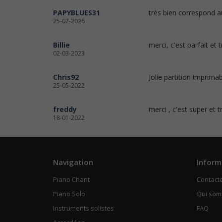
PAPYBLUES31
très bien correspond a
25-07-2026
Billie
merci, c'est parfait et t
02-03-2023
Chris92
Jolie partition imprimab
25-05-2022
freddy
merci , c'est super et t
18-01-2022
Navigation
Inform
Piano Chant
Contact
Piano Solo
Qui so
Instruments solistes
FAQ