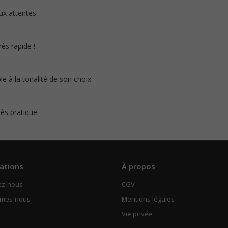
ux attentes
rès rapide !
le à la tonalité de son choix.
rès pratique
ations
À propos
ez-nous
CGV
mmes-nous
Mentions légales
Vie privée