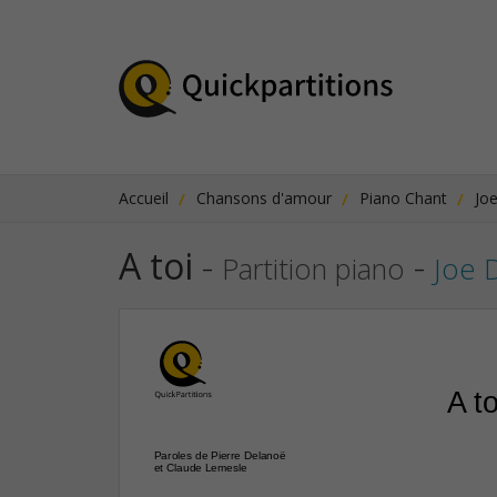
Accueil
Chansons d'amour
Piano Chant
Jo
A toi
-
-
Partition piano
Joe 
A to
Paroles de Pierre Delanoë
et Claude Lemesle