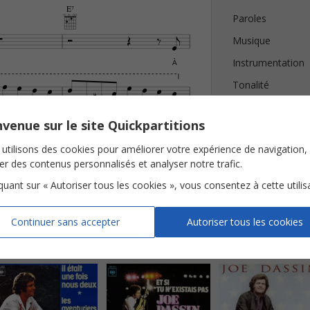
E7
Paroles






Musique
Instrumentation
À










Tonalité



Nombre de page












venue sur le site Quickpartitions


Avis clients (
4
)

utilisons des cookies pour améliorer votre expérience de navigation,
ser des contenus personnalisés et analyser notre trafic.
 18
iquant sur « Autoriser tous les cookies », vous consentez à cette utilis
Continuer sans accepter
Autoriser tous les cookies