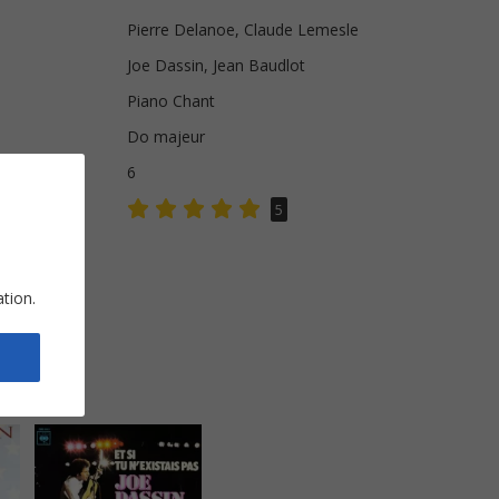
Pierre Delanoe, Claude Lemesle
Joe Dassin, Jean Baudlot
Piano Chant
Do majeur
s
6
5
ation.