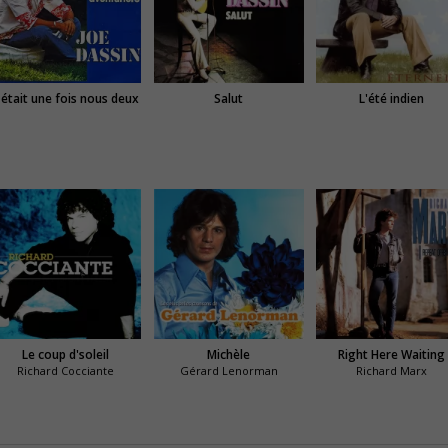
l était une fois nous deux
Salut
L'été indien
Le coup d'soleil
Michèle
Right Here Waiting
Richard Cocciante
Gérard Lenorman
Richard Marx