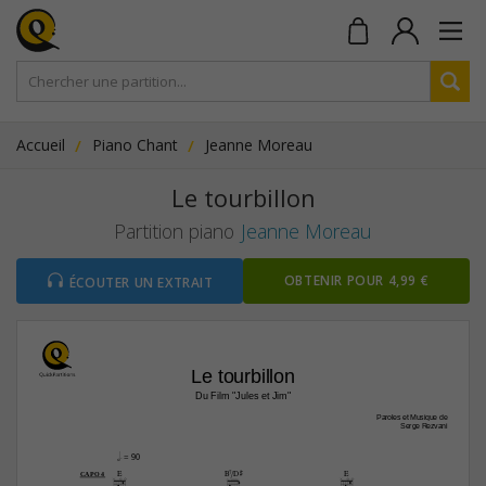
Accueil
Piano Chant
Jeanne Moreau
Le tourbillon
Partition piano
Jeanne Moreau
OBTENIR POUR 4,99 €
ÉCOUTER UN EXTRAIT
Le tourbillon
Du Film "Jules et Jim"
Paroles et Musique de
Serge Rezvani
h.
 = 90
E
B7/D©
E
CAPO 4