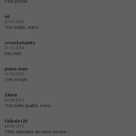
c'est parfait
oli
27-01-2015
Très lisible, merci
croockshanks
21-12-2014
très bien
piano man
11-10-2013
Très simple
Zèbre
23-09-2013
Très belle qualité. merci
falbala129
20-04-2013
TRes satisfaite de votre service....