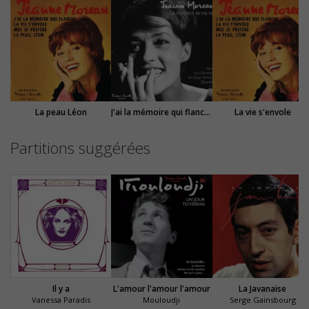
La peau Léon
J'ai la mémoire qui flanche
La vie s'envole
Partitions suggérées
Il y a
L'amour l'amour l'amour
La Javanaise
Vanessa Paradis
Mouloudji
Serge Gainsbourg