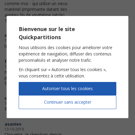
comme moi - qui utilise un vieux
matériel (imprimante datant des
années fin de vingtième siècle)
Très satisfaite par la prestation
Bienvenue sur le site
mimi
Quickpartitions
15-07-2020
très pratique et vite fait. Merci
Nous utilisons des cookies pour améliorer votre
expérience de navigation, diffuser des contenus
personnalisés et analyser notre trafic.
francoise
11-06-2020
En cliquant sur « Autoriser tous les cookies »,
merci, c'est parfait. Je ne pensais
vous consentez à cette utilisation.
pas trouver cette partition si
facilement
Autoriser tous les cookies
cantaero
Continuer sans accepter
31-05-2020
BONNE IMPRESSION
asaniev
13-10-2019
Chouette, je cherchais depuis