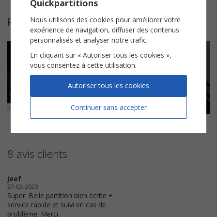
Quickpartitions
Partitions suggérées
Nous utilisons des cookies pour améliorer votre
expérience de navigation, diffuser des contenus
personnalisés et analyser notre trafic.
En cliquant sur « Autoriser tous les cookies »,
vous consentez à cette utilisation.
Autoriser tous les cookies
Continuer sans accepter
Boléro
Gymnopédie n°1
Pavane
Maurice Ravel
Erik Satie
Gabriel Fauré
8 avis clients
jeef
27-03-2023
Super. Belle partition bien écrite +
service rapide et suivi en cas de
problème. Merci.