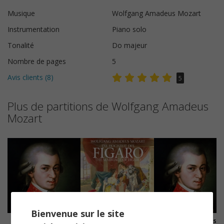
Musique
Wolfgang Amadeus Mozart
Instrumentation
Piano solo
Tonalité
Do majeur
Nombre de pages
5
Avis clients (
8
)
5
Plus de partitions de Wolfgang Amadeus
Mozart
Bienvenue sur le site
Symphonie n°40
Voi che sapete
Ave Verum Corpus