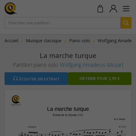
Accueil
Musique classique
Piano solo
Wolfgang Amadeus
La marche turque
Partition piano solo
Wolfgang Amadeus Mozart
OBTENIR POUR 2,99 €
ÉCOUTER UN EXTRAIT
La marche turque
Extrait de la Sonate n°11
W. A. Mozart

Allegretto
KV 331




















2












4



