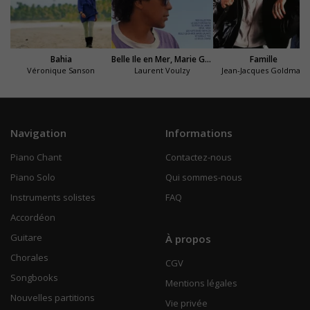
Bahia
Belle Ile en Mer, Marie Galante
Famille
Véronique Sanson
Laurent Voulzy
Jean-Jacques Goldman
Navigation
Informations
Piano Chant
Contactez-nous
Piano Solo
Qui sommes-nous
Instruments solistes
FAQ
Accordéon
Guitare
À propos
Chorales
CGV
Songbooks
Mentions légales
Nouvelles partitions
Vie privée