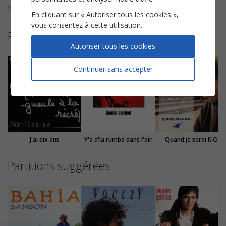
Nombre de pages
3
En cliquant sur « Autoriser tous les cookies »,
vous consentez à cette utilisation.
Plus de partitions de Alain Souchon
Autoriser tous les cookies
Continuer sans accepter
J'ai dix ans
Y'a d'la rumba dans l'air
Quand je serai K.O.
Partitions suggérées