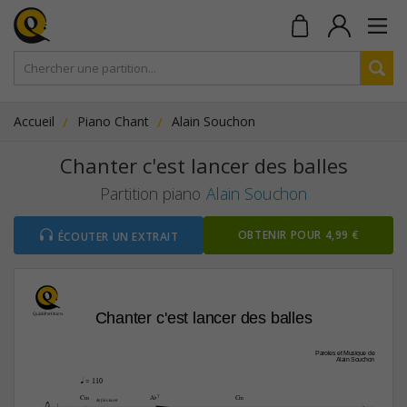
Accueil
Piano Chant
Alain Souchon
Chanter c'est lancer des balles
Partition piano
Alain Souchon
OBTENIR POUR 4,99 €
ÉCOUTER UN EXTRAIT
Chanter c'est lancer des balles
Paroles et Musique de
Alain Souchon
q
 = 110

C‹
A¨7
C‹


4e fois tacet