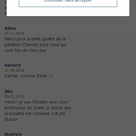
super pas de souci pour récupérer
les partitions
merci
Alma
21-11-2018
Merci pour la belle qualité de la
partition: Chanter pour ceux qui
sont loin de chez eux
helter9
21-08-2018
Parfait, comme d'hab ;-)
JMa
06-02-2018
merci ! je vais l'étudier avec mon
professeur de chant. Je pense que
la tonalité me convient. Cdt JM
Etasse
Mamyjo