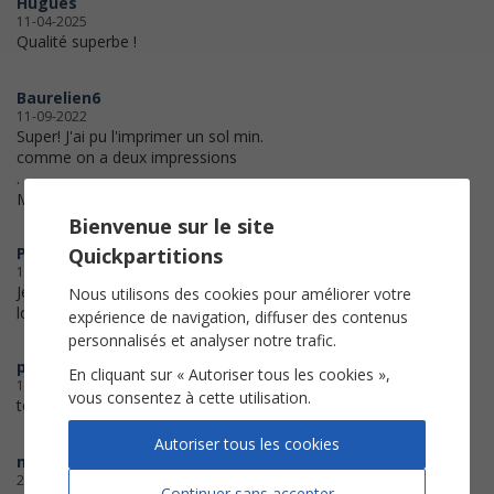
Hugues
11-04-2025
Qualité superbe !
Baurelien6
11-09-2022
Super! J'ai pu l'imprimer un sol min.
comme on a deux impressions
.
Merci.
Bienvenue sur le site
Quickpartitions
Pierrot
13-01-2022
Je veux chanter pour ceux qui sont
Nous utilisons des cookies pour améliorer votre
loin de chez eux
expérience de navigation, diffuser des contenus
personnalisés et analyser notre trafic.
pianosi
En cliquant sur « Autoriser tous les cookies »,
13-11-2020
vous consentez à cette utilisation.
tous mes remerciements
Autoriser tous les cookies
marco
29-05-2020
Continuer sans accepter