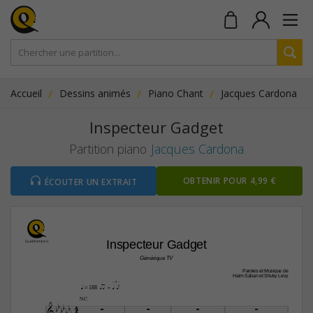
Accueil
Dessins animés
Piano Chant
Jacques Cardona
Inspecteur Gadget
Partition piano
Jacques Cardona
OBTENIR POUR 4,99 €
ÉCOUTER UN EXTRAIT
Inspecteur Gadget
Générique TV
Paroles et Musique de
Haim Saban et Shuky Levy
K  
q
iq = q e
 = 188
µ

4








4


