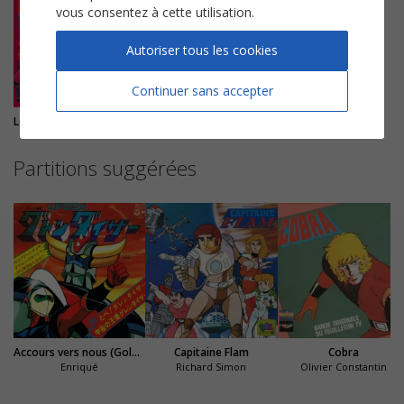
vous consentez à cette utilisation.
Autoriser tous les cookies
Continuer sans accepter
Les mystérieuses cités d'or
Partitions suggérées
Accours vers nous (Goldorak)
Capitaine Flam
Cobra
Enriqué
Richard Simon
Olivier Constantin