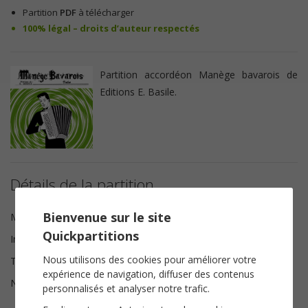
Partition
PDF
à télécharger
100% légal – droits d’auteur respectés
Partition accordéon Manège bavarois de
Editions E. Basile.
Détails de la partition
Bienvenue sur le site
Musique
Enrico Basile
Quickpartitions
Instrumentation
Accordéon
Nous utilisons des cookies pour améliorer votre
Tonalité
Do majeur
expérience de navigation, diffuser des contenus
Nombre de pages
2
personnalisés et analyser notre trafic.