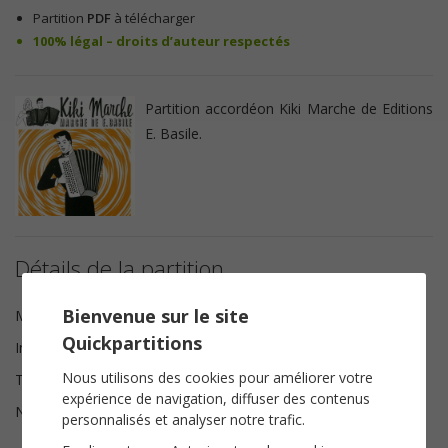
Partition
PDF
à télécharger
100% légal – droits d’auteur respectés
Partition accordéon Kiki Marche de Editions
E. Basile.
Détails de la partition
Bienvenue sur le site
Musique
Enrico Basile
Quickpartitions
Instrumentation
Accordéon
Nous utilisons des cookies pour améliorer votre
Tonalité
Do majeur
expérience de navigation, diffuser des contenus
Nombre de pages
2
personnalisés et analyser notre trafic.