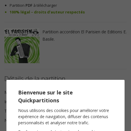
Partition
PDF
à télécharger
100% légal – droits d’auteur respectés
Partition accordéon El Parisien de Editions E.
Basile.
Détails de la partition
Bienvenue sur le site
Musique
Enrico Basile
Quickpartitions
Instrumentation
Accordéon
Nous utilisons des cookies pour améliorer votre
Tonalité
Sol mineur
expérience de navigation, diffuser des contenus
Nombre de pages
2
personnalisés et analyser notre trafic.