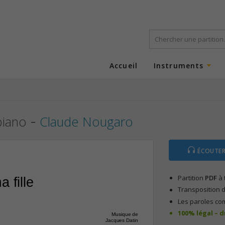
Accueil
Instruments
-
piano
Claude Nougaro
ÉCOUTER
Partition
PDF
à 
 fille
Transposition d
Les paroles co
100% légal – 
Musique de
Jacques Datin