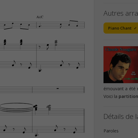
Autres arr
A¨/C










Piano Chant

























émouvant a été r
Voici la
partitio











Détails de l











Paroles
