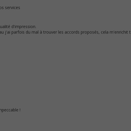
os services
qualité d'impression.
eau j'ai parfois du mal à trouver les accords proposés, cela m'enrichit 
impeccable !