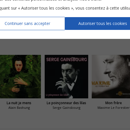
iquant sur « Autoriser tous les cookies », vous consentez à cette utilis
Continuer sans accepter
Autoriser tous les cookies
Les chenilles
Harlem
Les Billes
La nuit je mens
Le poinçonneur des lilas
Mon frère
Alain Bashung
Serge Gainsbourg
Maxime Le Forestier