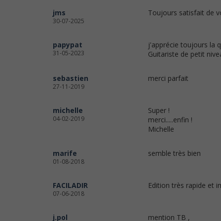
jms
Toujours satisfait de v
30-07-2025
papypat
j'apprécie toujours la 
31-05-2023
Guitariste de petit niv
sebastien
merci parfait
27-11-2019
michelle
Super !
04-02-2019
merci.....enfin !
Michelle
marife
semble très bien
01-08-2018
FACILADIR
Edition très rapide et 
07-06-2018
j.pol
mention TB ,