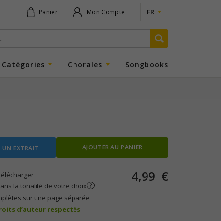
FR
Panier
Mon Compte
Catégories
Chorales
Songbooks
AJOUTER AU PANIER
 UN EXTRAIT
4,99
€
télécharger
ans la tonalité de votre choix
mplètes sur une page séparée
droits d’auteur respectés