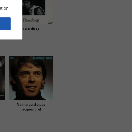
ation.
Le K du Q
Ne me quitte pas
Jacques Brel