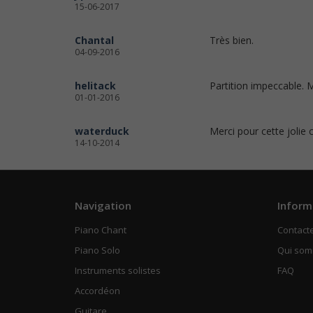
15-06-2017
Chantal
Très bien.
04-09-2016
helitack
Partition impeccable. 
01-01-2016
waterduck
Merci pour cette jolie
14-10-2014
Navigation
Inform
Piano Chant
Contact
Piano Solo
Qui so
Instruments solistes
FAQ
Accordéon
Guitare