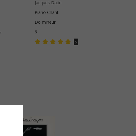
Jacques Datin
Piano Chant
Do mineur
s
6
5