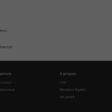
Merci
 chanson
ations
À propos
ez-nous
CGV
mmes-nous
Mentions légales
Vie privée