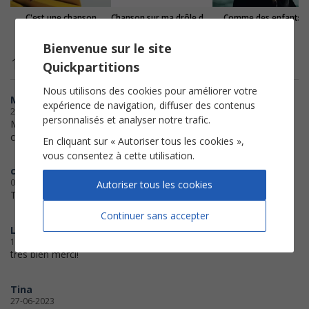
C'est une chanson
Chanson sur ma drôle de vie
Comme des enfants
Claudio Capéo
Véronique Sanson
Coeur de pirate
Bienvenue sur le site
16 avis clients
Quickpartitions
Nous utilisons des cookies pour améliorer votre
MaxSax
expérience de navigation, diffuser des contenus
25-07-2026
personnalisés et analyser notre trafic.
Merci pour cette partition claire et
complète du piano voix.
En cliquant sur « Autoriser tous les cookies »,
vous consentez à cette utilisation.
cat63
04-11-2025
Autoriser tous les cookies
Très satisfaite de mon achat.
Continuer sans accepter
Loulou
16-06-2025
très bien merci!
Tina
27-06-2023