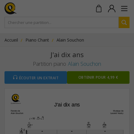
Accueil
Piano Chant
Alain Souchon
J'ai dix ans
Partition piano
Alain Souchon
OBTENIR POUR 4,99 €
ÉCOUTER UN EXTRAIT
J'ai dix ans
Paroles de
Musique de
Alain Souchon
Laurent Voulzy
qs i=qapa asq
q
 = 90
G
Bb
F
3fr

4



4
