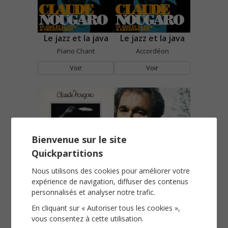
Le jazz et la java
Le jazz et la java
Piano Chant
Accordéon
Voir
Voir
Bienvenue sur le site
Quickpartitions
Le K du Q
Les Billes
Nous utilisons des cookies pour améliorer votre
expérience de navigation, diffuser des contenus
Piano Chant
Piano Chant
personnalisés et analyser notre trafic.
Voir
Voir
En cliquant sur « Autoriser tous les cookies »,
vous consentez à cette utilisation.