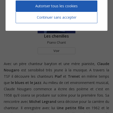
Autoriser tous les cookies
Continuer sans accepter
Les chenilles
Piano Chant
Voir
Avec un père chanteur baryton et une mère pianiste,
Claude
Nougaro
est sensibilisé très jeune à la musique. A travers la
TSF il découvre les chanteurs
Piaf
et
Trenet
en même temps
que
le blues et le jazz
. Au milieu de cet environnement musical,
Claude Nougaro commence a écrire des poème et c'est en
1958 qu'il osera se produire sur scène pour la première fois. Sa
rencontre avec
Michel Legrand
sera décisive pour la carrière du
chanteur. Il enregistre avec lui
Une petite fille
en 1962 et le