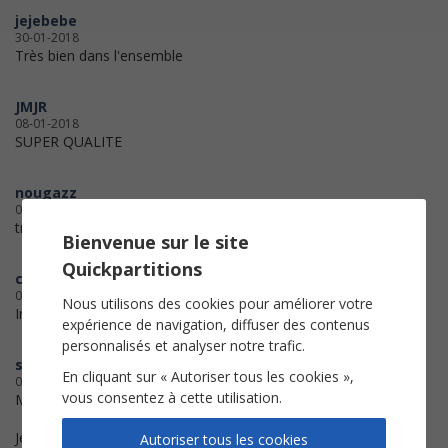
jejebebe
30-01-2018
Très bien dans l'ensemble
JMJR
08-01-2018
SUPER QUALITE
nougazz
01-12-2017
trés facile d'utilisation , je conseil !!!
Bienvenue sur le site
Quickpartitions
cilou
02-02-2017
Nous utilisons des cookies pour améliorer votre
Impression réussie!
expérience de navigation, diffuser des contenus
personnalisés et analyser notre trafic.
stickhammer
En cliquant sur « Autoriser tous les cookies »,
05-12-2016
vous consentez à cette utilisation.
Merci, très bien !!
Je recommande !
Autoriser tous les cookies