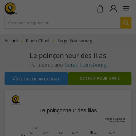
Accueil
Piano Chant
Serge Gainsbourg
Le poinçonneur des lilas
Partition piano
Serge Gainsbourg
OBTENIR POUR 4,99 €
ÉCOUTER UN EXTRAIT
Le poinçonneur des lilas
Paroles et Musique de
Serge Gainsbourg
q
 = 140





E‹
E‹(b6)
E‹6
E‹(b6)
E‹
E‹(b6)
4