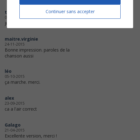
Continuer sans accepter
tangarou
08-11-2016
jusque là tout semble parfait. Merci
maitre.virginie
24-11-2015
Bonne impression. paroles de la
chanson aussi
léo
05-10-2015
ça marche. merci.
alex
23-09-2015
ca a l'air correct
Galago
21-04-2015
Excellente version, merci !