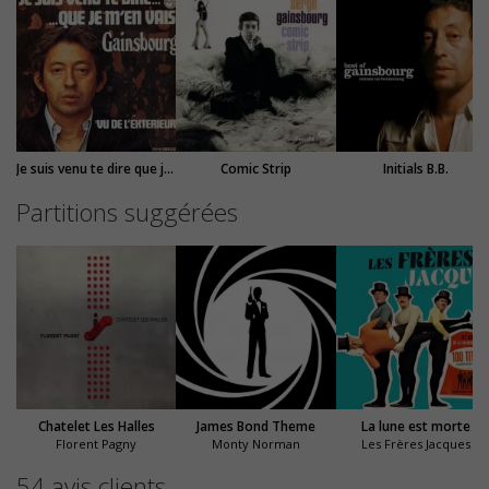
Je suis venu te dire que je m'en vais
Comic Strip
Initials B.B.
Partitions suggérées
Chatelet Les Halles
James Bond Theme
La lune est morte
Florent Pagny
Monty Norman
Les Frères Jacques
54 avis clients