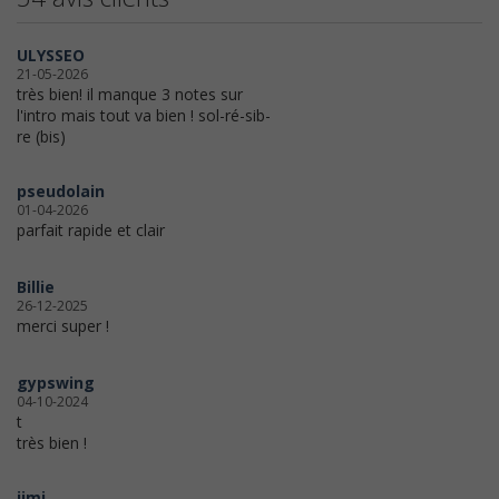
ULYSSEO
21-05-2026
très bien! il manque 3 notes sur
l'intro mais tout va bien ! sol-ré-sib-
re (bis)
pseudolain
01-04-2026
parfait rapide et clair
Billie
26-12-2025
merci super !
gypswing
04-10-2024
t
très bien !
jimi