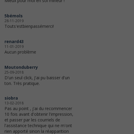
Mieux pour moi en sol mineur !
5bémols
28-11-2019
Touts'estbienpassémerci!
renard43
11-01-2019
Aucun problème
Moutonduberry
25-09-2018
D'un seul click, J'ai pu baisser d'un
ton. Très pratique.
siobra
13-02-2018
Pas au point , j'ai du recommencer
10 fois avant d'obtenir l'impression,
et passer par les courriels de
l'assistance technique qui ne m'ont
rien apporté sinon la réapparition