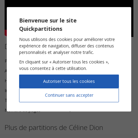
Bienvenue sur le site
Quickpartitions
Nous utilisons des cookies pour améliorer votre
Détails de la partition
expérience de navigation, diffuser des contenus
personnalisés et analyser notre trafic.
Paroles et Musique
Jacques Veneruso
En cliquant sur « Autoriser tous les cookies »,
vous consentez à cette utilisation.
Arrangeur
Patrick Hampartzoumian
Harmonisation
Brice Legée
Autoriser tous les cookies
Instrumentation
Chorale SATB
Continuer sans accepter
Tonalité
Si mineur
Nombre de pages
9
Plus de partitions de Céline Dion