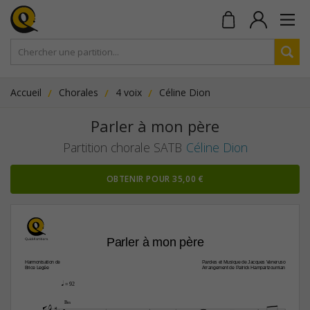
Accueil
Chorales
4 voix
Céline Dion
Parler à mon père
Partition chorale SATB
Céline Dion
OBTENIR POUR 35,00 €
Parler à mon père
Harmonisation de
Paroles et Musique de Jacques Veneruso
Brice Legée
Arrangement de Patrick Hampartzoumian
q
 = 92



B‹
4


