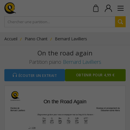
Accueil
Piano Chant
Bernard Lavilliers
On the road again
Partition piano
Bernard Lavilliers
OBTENIR POUR 4,99 €
ÉCOUTER UN EXTRAIT
On the Road Again
Paroles de
Musique et arrangement de
Bernard Lavilliers
Sébastien santa Maria
Diagrammes guitare pour vous accompagner tout au long de la chanson :
Em
G
Bm
D
G/B
A“2
q
 = 120