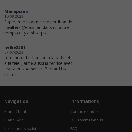
Mamipiano
10-09-2023
Super, merci pour cette partition de
Lavilliers (j'étais fan dans un autre
temps) et y'a plus qu'à....
nellie2581
07-07-2023
J’entendais la chanson à la radio et
à la télé. J'aime aussi la reprise avec
Jean-Louis Aubert et Bernard lui-
même.
Navigation
Informations
Piano Chant
Contactez-nous
Piano Solo
Qui sommes-nous
Instruments solistes
FAQ