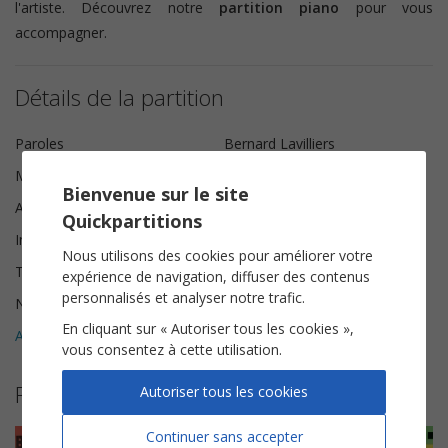
l'artiste. Découvrez notre
partition piano
pour vous
accompagner.
Détails de la partition
Paroles
Bernard Lavilliers
Musique
Sébastien santa Maria
Bienvenue sur le site
Arrangeur
Sébastien santa Maria
Quickpartitions
Instrumentation
Piano Chant
Nous utilisons des cookies pour améliorer votre
Tonalité
Si mineur
expérience de navigation, diffuser des contenus
personnalisés et analyser notre trafic.
Nombre de pages
6
En cliquant sur « Autoriser tous les cookies »,
Avis clients (
2
)
5
vous consentez à cette utilisation.
Plus de partitions de Bernard Lavilliers
Autoriser tous les cookies
Continuer sans accepter