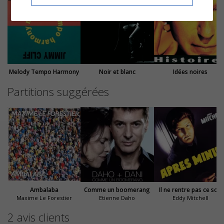
Melody Tempo Harmony
Noir et blanc
Idées noires
Partitions suggérées
Ambalaba
Comme un boomerang
Il ne rentre pas ce soir
Maxime Le Forestier
Etienne Daho
Eddy Mitchell
2 avis clients