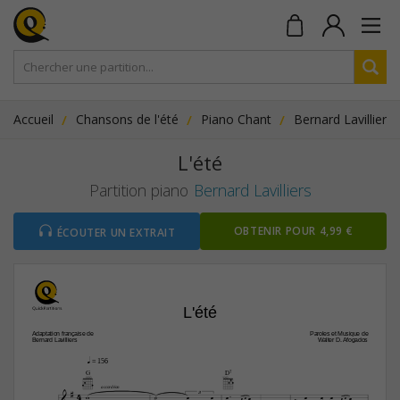
Accueil
Chansons de l'été
Piano Chant
Bernard Lavilliers
L'été
Partition piano
Bernard Lavilliers
OBTENIR POUR 4,99 €
ÉCOUTER UN EXTRAIT
L'été
Adaptation française de
Paroles et Musique de
Bernard Lavilliers
Walter D. Afogados
q
 = 156
G
D7


4
accordéon










3






