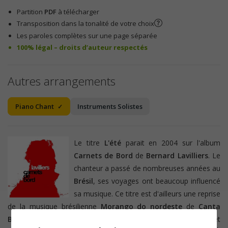
Partition
PDF
à télécharger
Transposition dans la tonalité de votre choix
Les paroles complètes sur une page séparée
100% légal – droits d’auteur respectés
Autres arrangements
Piano Chant
Instruments Solistes
Le titre
L'été
parait en 2004 sur l'album
Carnets de Bord
de
Bernard Lavilliers
. Le
chanteur a passé de nombreuses années au
Brésil
, ses voyages ont beaucoup influencé
sa musique. Ce titre est d'ailleurs une reprise
de la musique brésilienne
Morango do nordeste
de
Canta
Bahia.
Il y a beaucoup de soleil dans ce
rythme chaloupé
et