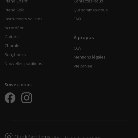
Piano Chant
Contactez-nous
Piano Solo
Qui sommes-nous
Instruments solistes
FAQ
Accordéon
Guitare
À propos
Chorales
CGV
Songbooks
Mentions légales
Nouvelles partitions
Vie privée
Suivez-nous
QuickPartitions
|
Partitions à imprimer