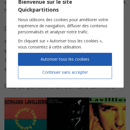
Bienvenue sur le site
ses
interventions d'accordéon
tout au long de la chanson. À
Quickpartitions
vous de jouer avec notre
partition
du titre.
Nous utilisons des cookies pour améliorer votre
expérience de navigation, diffuser des contenus
Détails de la partition
personnalisés et analyser notre trafic.
En cliquant sur « Autoriser tous les cookies »,
Paroles et Musique
Afogados Walter D.
vous consentez à cette utilisation.
Instrumentation
Piano Chant
Autoriser tous les cookies
Tonalité
Sol majeur
Nombre de pages
6
Continuer sans accepter
Plus de partitions de Bernard Lavilliers