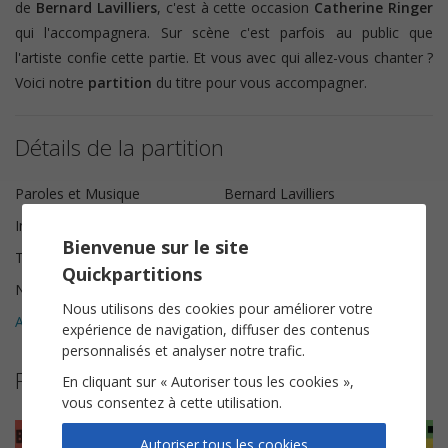
de
Bernard Lavilliers
, c'est à cette occasion
Catherine Ringer
qui l'accompagnera. Sur scène c'est parfois au public que
l'artiste confie cette partie. Et vous avec qui allez-vous chanter ?
Voici notre
partition
du titre pour vous accompagner.
Détails de la partition
Paroles et Musique
Bernard Lavilliers
Instrumentation
Piano Chant
Bienvenue sur le site
Tonalité
Sol majeur
Quickpartitions
Nombre de pages
7
Nous utilisons des cookies pour améliorer votre
Avis clients (
4
)
5
expérience de navigation, diffuser des contenus
personnalisés et analyser notre trafic.
Plus de partitions de Bernard Lavilliers
En cliquant sur « Autoriser tous les cookies »,
vous consentez à cette utilisation.
Autoriser tous les cookies