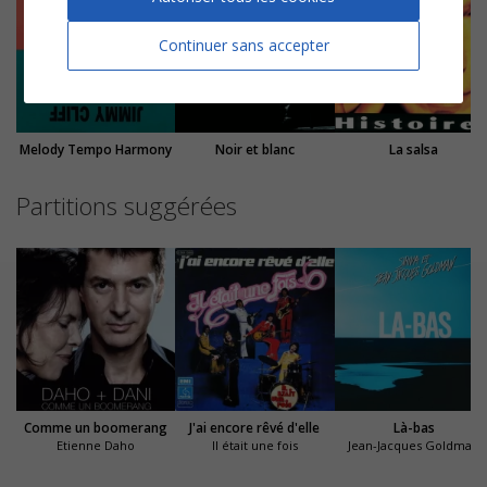
Continuer sans accepter
Melody Tempo Harmony
Noir et blanc
La salsa
Partitions suggérées
Comme un boomerang
J'ai encore rêvé d'elle
Là-bas
Etienne Daho
Il était une fois
Jean-Jacques Goldman