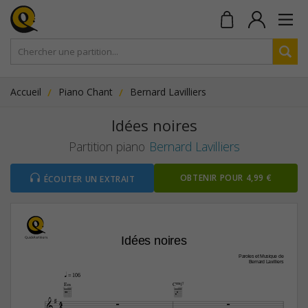
Accueil
Piano Chant
Bernard Lavilliers
Idées noires
Partition piano
Bernard Lavilliers
OBTENIR POUR 4,99 €
ÉCOUTER UN EXTRAIT
Idées noires
Paroles et Musique de
Bernard Lavilliers
q
 = 106
E‹
CŒ„Š7

4


4
