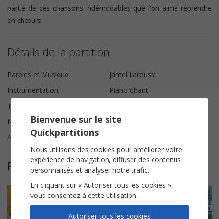
partie de ces chansons indémodables que l'on aime reprendre
en chœurs.
Détails de la partition
Paroles et Musique
Jamel Laroussi
Instrumentation
Piano Chant
Tonalité
Do mineur
Bienvenue sur le site
Nombre de pages
9
Quickpartitions
Avis clients (
7
)
5
Nous utilisons des cookies pour améliorer votre
expérience de navigation, diffuser des contenus
Partitions suggérées
personnalisés et analyser notre trafic.
En cliquant sur « Autoriser tous les cookies »,
vous consentez à cette utilisation.
Autoriser tous les cookies