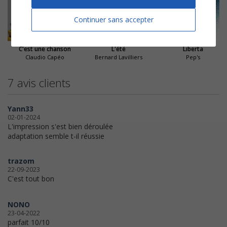
Continuer sans accepter
C'est une chanson
L'été
Liberta
Claudio Capéo
Bernard Lavilliers
Pep's
7 avis clients
Yann33
02-01-2024
L'impression s'est bien déroulée
adaptation semble t-il réussie
trazom
22-09-2023
C'est tout bon
NONO
23-04-2022
parfait 10/10