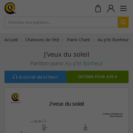
Accueil
Chansons de l'été
Piano Chant
Au p'tit Bonheur
J'veux du soleil
Partition piano
Au p'tit Bonheur
OBTENIR POUR 4,99 €
ÉCOUTER UN EXTRAIT
J'veux du soleil
Paroles et Musique de
Jamel Laroussi
qs i=[ep  ]x
q
 = 110
C‹
G
3fr
