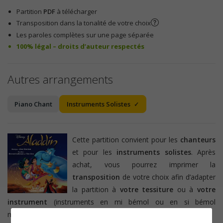
Partition
PDF
à télécharger
Transposition dans la tonalité de votre choix
Les paroles complètes sur une page séparée
100% légal – droits d’auteur respectés
Autres arrangements
Piano Chant
Instruments Solistes
Cette partition convient pour les
chanteurs
et pour les
instruments solistes
. Après
achat, vous pourrez imprimer la
transposition
de votre choix afin d’adapter
la partition à
votre tessiture
ou à
votre
instrument
(instruments en mi bémol ou en si bémol
notamment).