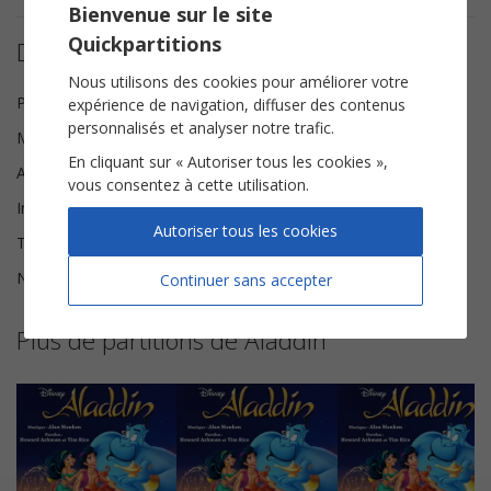
Bienvenue sur le site
Quickpartitions
Détails de la partition
Nous utilisons des cookies pour améliorer votre
Paroles
Tim Rice
expérience de navigation, diffuser des contenus
personnalisés et analyser notre trafic.
Musique
Alan Menken
En cliquant sur « Autoriser tous les cookies »,
Arrangeur
Philippe Videcoq
vous consentez à cette utilisation.
Instrumentation
Instruments Solistes
Autoriser tous les cookies
Tonalité
Ré majeur
Nombre de pages
5
Continuer sans accepter
Plus de partitions de Aladdin