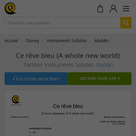
Accueil
Disney
Instruments Solistes
Aladdin
Ce rêve bleu (A whole new world)
Partition Instruments Solistes
Aladdin
OBTENIR POUR 4,99 €
ÉCOUTER UN EXTRAIT
Ce rêve bleu
(French adaptation of "A whole new world")
Paroles de Tim Rice
Musique d'Alan Menken
Adapté par Philippe Videcoq
et Luc Aulivier
INSTRUMENT SOLISTE
q
 = 120