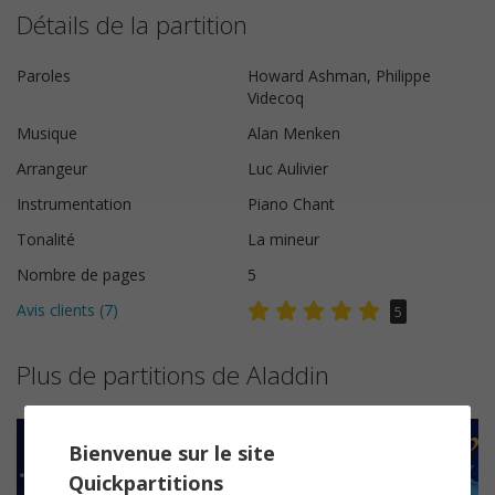
Détails de la partition
Paroles
Howard Ashman, Philippe
Videcoq
Musique
Alan Menken
Arrangeur
Luc Aulivier
Instrumentation
Piano Chant
Tonalité
La mineur
Nombre de pages
5
Avis clients (
7
)
5
Plus de partitions de Aladdin
Bienvenue sur le site
Quickpartitions