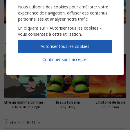
Nous utilisons des cookies pour améliorer votre
expérience de navigation, diffuser des contenus
personnalisés et analyser notre trafic.
En cliquant sur « Autoriser tous les cookies »,
Ce rêve bleu (A whole new world)
Prince Ali (reprise)
Je vole
vous consentez à cette utilisation.
Partitions suggérées
Autoriser tous les cookies
Continuer sans accepter
Etre un homme comme vous
Je suis ton ami
L'histoire de la vie
Le livre de la jungle
Toy Story
Le Roi Lion
7 avis clients