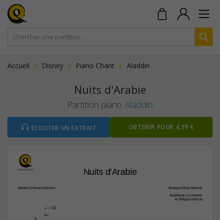
Accueil
Disney
Piano Chant
Aladdin
Nuits d'Arabie
Partition piano
Aladdin
OBTENIR POUR 4,99 €
ÉCOUTER UN EXTRAIT
Nuits d'Arabie
Paroles d'Howard Ashman
Musique d'Alan Menken
Adapté par Luc Aulivier
et Philippe Videcoq
q
 = 130
A‹