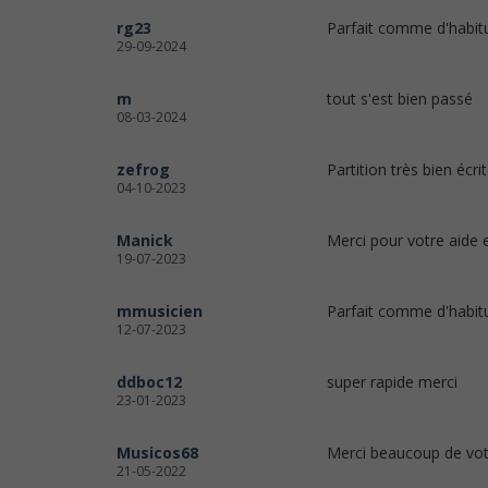
rg23
Parfait comme d'habit
29-09-2024
m
tout s'est bien passé
08-03-2024
zefrog
Partition très bien écri
04-10-2023
Manick
Merci pour votre aide 
19-07-2023
mmusicien
Parfait comme d'habit
12-07-2023
ddboc12
super rapide merci
23-01-2023
Musicos68
Merci beaucoup de vot
21-05-2022