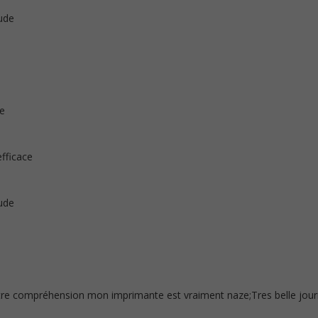
ude
te
efficace
ude
re compréhension mon imprimante est vraiment naze;Tres belle jou