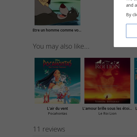
and a
By cl
Etre un homme comme vous
You may also like...
L'air du vent
L'amour brille sous les étoiles
Pocahontas
Le Roi Lion
11 reviews