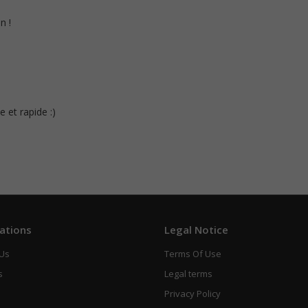
n !
e et rapide :)
ations
Legal Notice
 Us
Terms Of Use
s
Legal terms
Privacy Policy