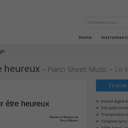
Home
Instrument
ngle
re heureux
-
-
Piano Sheet Music
Le l
LISTEN
Instant digital
ur être heureux
Full audio rendi
Transposition i
Paroles et Musique de
Complete lyric
Terry Gilkyson
100% legal – 