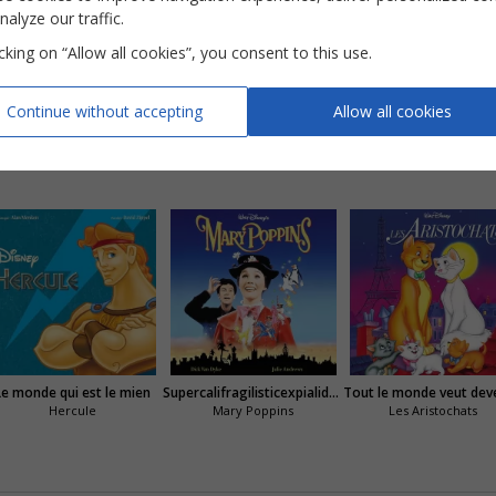
nalyze our traffic.
icking on “Allow all cookies”, you consent to this use.
Continue without accepting
Allow all cookies
Le monde qui est le mien
Supercalifragilisticexpialidocious
Hercule
Mary Poppins
Les Aristochats