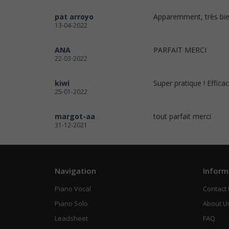
pat arroyo
Apparemment, très bie
13-04-2022
ANA
PARFAIT MERCI
22-03-2022
kiwi
Super pratique ! Efficac
25-01-2022
margot-aa
tout parfait merci
31-12-2021
Navigation
Inform
Piano Vocal
Contact
Piano Solo
About U
Leadsheet
FAQ