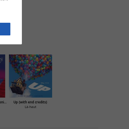
Tout le monde veut devenir un cat
Up (with end credits)
Là-haut