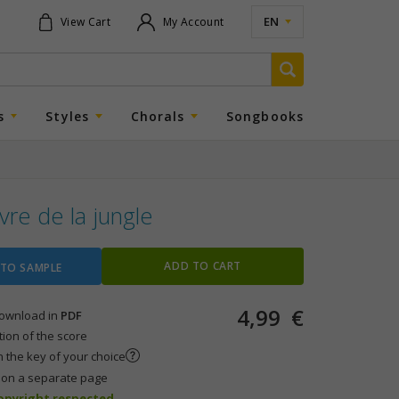
EN
View Cart
My Account
s
Styles
Chorals
Songbooks
ivre de la jungle
ADD TO CART
 TO SAMPLE
4,99
€
 download in
PDF
tion of the score
n the key of your choice
s on a separate page
copyright respected