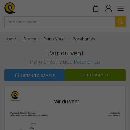
Home
Disney
Piano Vocal
Pocahontas
L'air du vent
Piano Sheet Music
Pocahontas
GET FOR 4,99 €
LISTEN TO SAMPLE
L'air du vent
Paroles de Stephen Schwartz
Musique de
Adaptation de Andre Helle, Philippe Videcoq
Alan Menken
q
 = 70

C©m