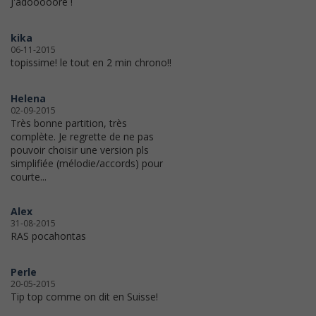
J'adôôôôôre !
kika
06-11-2015
topissime! le tout en 2 min chrono!!
Helena
02-09-2015
Très bonne partition, très
complète. Je regrette de ne pas
pouvoir choisir une version pls
simplifiée (mélodie/accords) pour
courte...
Alex
31-08-2015
RAS pocahontas
Perle
20-05-2015
Tip top comme on dit en Suisse!