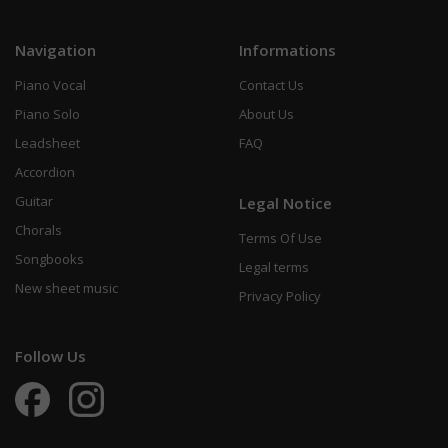
Navigation
Informations
Piano Vocal
Contact Us
Piano Solo
About Us
Leadsheet
FAQ
Accordion
Guitar
Legal Notice
Chorals
Terms Of Use
Songbooks
Legal terms
New sheet music
Privacy Policy
Follow Us