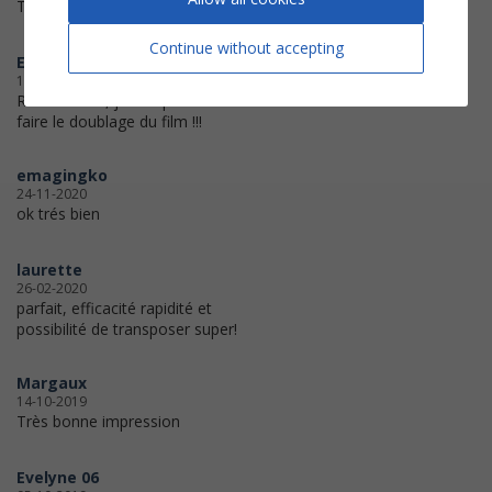
Très bien
Continue without accepting
EmelPuck
19-01-2021
Rien à redire, j'ai l'impression de
faire le doublage du film !!!
emagingko
24-11-2020
ok trés bien
laurette
26-02-2020
parfait, efficacité rapidité et
possibilité de transposer super!
Margaux
14-10-2019
Très bonne impression
Evelyne 06