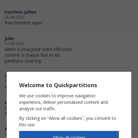
Fanthou Julien
25-08-2022
franchement super
julie
17-03-2022
Merci à vous pour votre efficacité
comme à chaque fois et les
partitions sont top
rnicotom
12-10-2021
Welcome to Quickpartitions
tres bien merci
We use cookies to improve navigation
experience, deliver personalized content and
Isabelle
01-09-2021
analyze our traffic.
Impeccable !
By clicking on “Allow all cookies”, you consent to
this use.
Aurore
13-02-2021
Allow all cookies