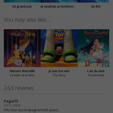
Un grand jour
Je voudrais un bonhomme de neige
En été
You may also like...
Histoire éternelle
Je suis ton ami
L'air du vent
La belle et la bête
Toy Story
Pocahontas
263 reviews
Pagui73
14-11-2024
très bon accompagnement piano,