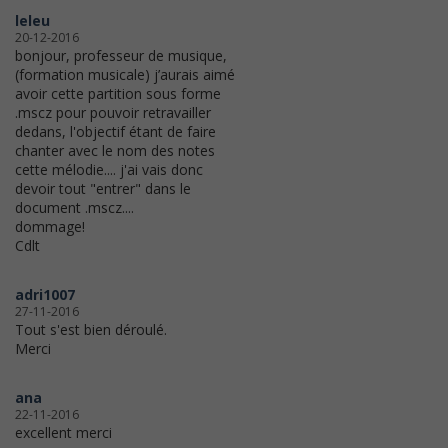
leleu
20-12-2016
bonjour, professeur de musique,
(formation musicale) j’aurais aimé
avoir cette partition sous forme
.mscz pour pouvoir retravailler
dedans, l'objectif étant de faire
chanter avec le nom des notes
cette mélodie.... j'ai vais donc
devoir tout "entrer" dans le
document .mscz....
dommage!
Cdlt
adri1007
27-11-2016
Tout s'est bien déroulé.
Merci
ana
22-11-2016
excellent merci