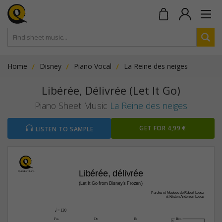
Home
Disney
Piano Vocal
La Reine des neiges
Libérée, Délivrée (Let It Go)
Piano Sheet Music
La Reine des neiges
GET FOR 4,99 €
LISTEN TO SAMPLE
Libérée, délivrée
(Let It Go from Disney's Frozen)
Paroles et Musique de Robert Lopez
et Kristen Anderson-Lopez
q
 = 120
F‹
D¨
E¨
B¨‹
1.