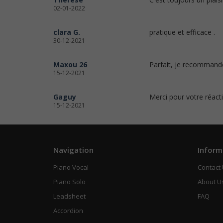
02-01-2022
clara G.
pratique et efficace .
30-12-2021
Maxou 26
Parfait, je recommande
15-12-2021
Gaguy
Merci pour votre réact
15-12-2021
Navigation
Inform
Piano Vocal
Contact
Piano Solo
About U
Leadsheet
FAQ
Accordion