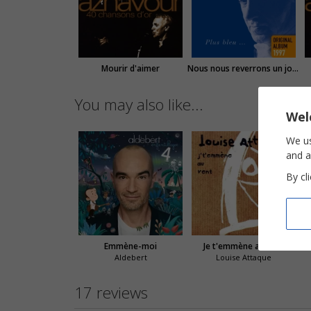
Mourir d'aimer
Nous nous reverrons un jour ou l'autre
You may also like...
Wel
We us
and a
By cl
Emmène-moi
Je t'emmène au vent
Aldebert
Louise Attaque
17 reviews