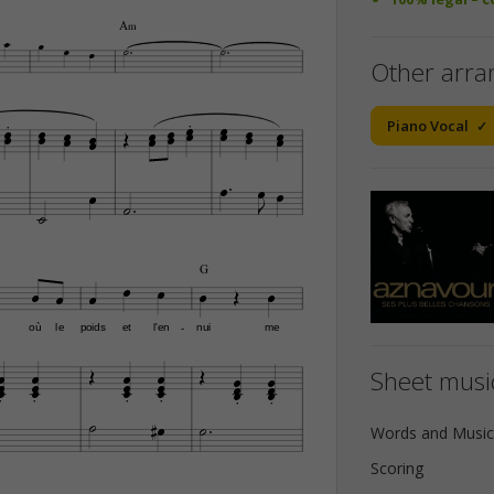
A‹








Other arr



















Piano Vocal













G








où
le
poids
et
l'en
nui
me
-












Sheet music



















Words and Music
Scoring