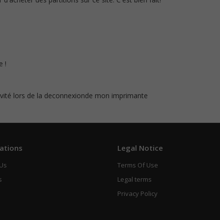
 !
ivité lors de la deconnexionde mon imprimante
ations
Legal Notice
 Us
Terms Of Use
s
Legal terms
Privacy Policy