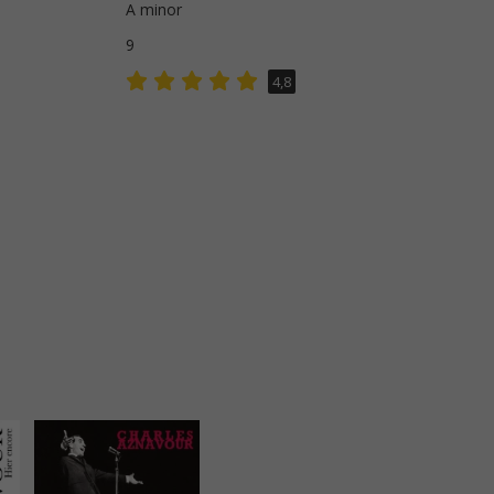
A minor
9
4,8