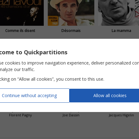
Comme ils disent
Désormais
La mamma
come to Quickpartitions
e cookies to improve navigation experience, deliver personalized co
nalyze our traffic.
icking on “Allow all cookies”, you consent to this use.
Continue without accepting
Allow all cookies
Là où je t'emmènerai
Les Champs Elysées
Tombé du ciel
Florent Pagny
Joe Dassin
Jacques Higelin