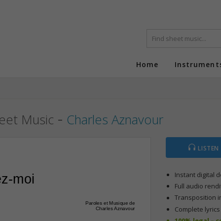
Home
Instrument
-
eet Music
Charles Aznavour
LISTEN
Instant digital
z-moi
Full audio rendi
Transposition i
Paroles et Musique de
Complete lyric
Charles Aznavour
100% legal – 