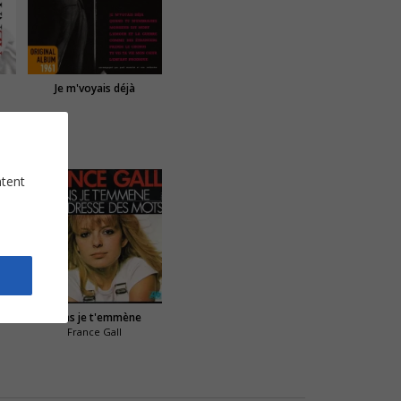
Je m'voyais déjà
ntent
Viens je t'emmène
France Gall