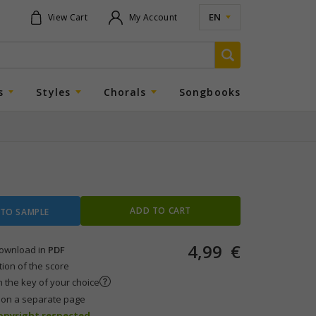
EN
View Cart
My Account
s
Styles
Chorals
Songbooks
ADD TO CART
 TO SAMPLE
4,99
€
 download in
PDF
tion of the score
n the key of your choice
s on a separate page
copyright respected