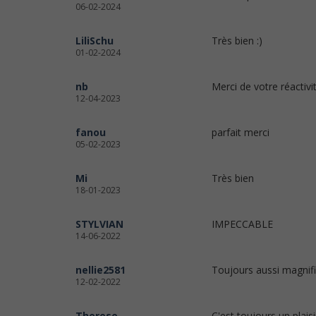
06-02-2024
LiliSchu
Très bien :)
01-02-2024
nb
Merci de votre réactivi
12-04-2023
fanou
parfait merci
05-02-2023
Mi
Très bien
18-01-2023
STYLVIAN
IMPECCABLE
14-06-2022
nellie2581
Toujours aussi magnifi
12-02-2022
Therese
C'est toujours un plaisi