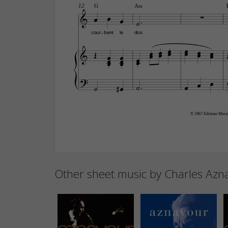
G
A‹
12








cour
bent
le
dos
-





































© 1967 Editions Music
Other sheet music by Charles Azn