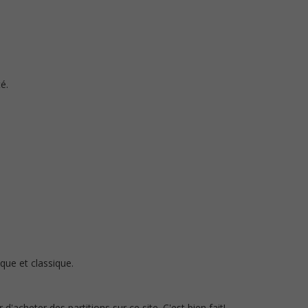
té.
que et classique.
r d'acheter des partitions sur ce site. C'est bien fait!