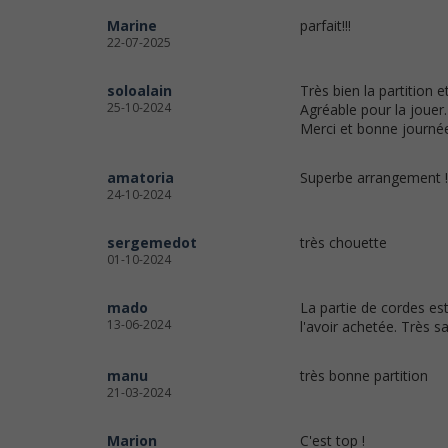
Marine
parfait!!!
22-07-2025
soloalain
Très bien la partition et 
25-10-2024
Agréable pour la jouer.
Merci et bonne journé
amatoria
Superbe arrangement !!
24-10-2024
sergemedot
très chouette
01-10-2024
mado
La partie de cordes est
13-06-2024
l'avoir achetée. Très sat
manu
très bonne partition
21-03-2024
Marion
C'est top !