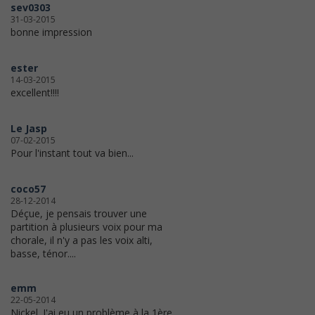
sev0303
31-03-2015
bonne impression
ester
14-03-2015
excellent!!!!
Le Jasp
07-02-2015
Pour l'instant tout va bien...
coco57
28-12-2014
Déçue, je pensais trouver une
partition à plusieurs voix pour ma
chorale, il n'y a pas les voix alti,
basse, ténor....
emm
22-05-2014
Nickel. J'ai eu un problème à la 1ère