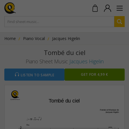
Home
Piano Vocal
Jacques Higelin
Tombé du ciel
Piano Sheet Music
Jacques Higelin
GET FOR 4,99 €
LISTEN TO SAMPLE
Tombé du ciel
Paroles et Musique de
Jacques Higelin
qaa z=[qp  ]e
h
 = 90
D‹
C




