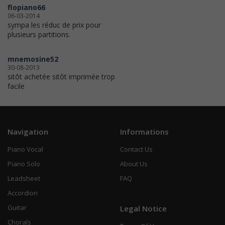
flopiano66
06-03-2014
sympa les réduc de prix pour
plusieurs partitions.
mnemosine52
30-08-2013
sitôt achetée sitôt imprimée trop
facile
Navigation
Informations
Piano Vocal
Contact Us
Piano Solo
About Us
Leadsheet
FAQ
Accordion
Guitar
Legal Notice
Chorals