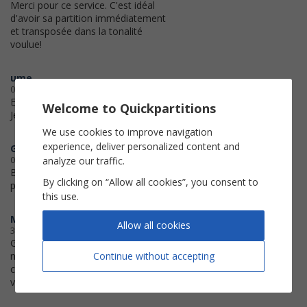
Merci pour ce service. C'est idéal
d'avoir sa partition immédiatement
et transposée dans la tonalité
voulue!
ume
06-10-2018
Excellent !
Welcome to Quickpartitions
Je vous remercie！
We use cookies to improve navigation
experience, deliver personalized content and
GOLDEN
analyze our traffic.
04-07-2018
Bravo , la partition colle
By clicking on “Allow all cookies”, you consent to
parfaitement à l'original
this use.
Micha
Allow all cookies
31-05-2018
Génial ! Un super outil de travail ! Je
Continue without accepting
n'hésiterai pas à recommencer,
c'est la première fois que j'utilise
votre site. Merci