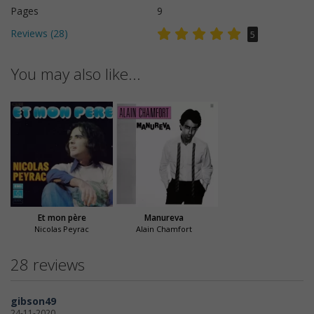
Pages
9
Reviews (
28
)
5
You may also like...
Et mon père
Manureva
Nicolas Peyrac
Alain Chamfort
28 reviews
gibson49
24-11-2020