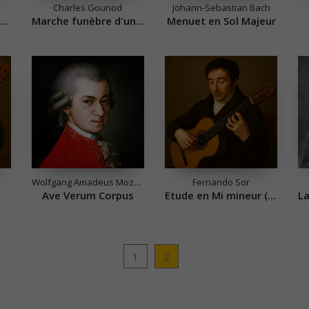
Charles Gounod
Johann-Sebastian Bach
Sonate pour piano n° 2 (Marche Funèbre)
Marche funèbre d'une marionnette
Menuet en Sol Majeur
Wolfgang Amadeus Mozart
Fernando Sor
Ave Verum Corpus
Etude en Mi mineur (Op 6 n°11)
1
2