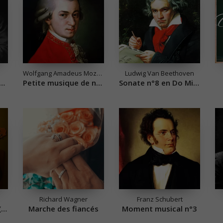
Wolfgang Amadeus Mozart
Ludwig Van Beethoven
ne pour une infante défunte
Petite musique de nuit
Sonate n°8 en Do Mineur
Richard Wagner
Franz Schubert
Etude en Ré majeur (Opus 35 n°17)
Marche des fiancés
Moment musical n°3