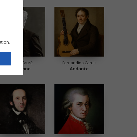
ation.
Gabriel Fauré
Fernandino Carulli
Sicilienne
Andante