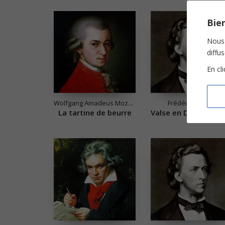
Bien
Nous 
diffu
En cl
Wolfgang Amadeus Mozart
Frédéric Chopin
La tartine de beurre