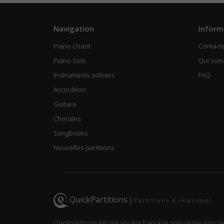
Navigation
Inform
Piano Chant
Contact
Piano Solo
Qui so
Instruments solistes
FAQ
Accordéon
Guitare
Chorales
Songbooks
Nouvelles partitions
QuickPartitions
|
Partitions à imprimer
Quickpartitions est une société française spécialisée dans la