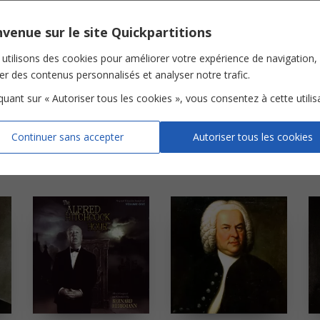
venue sur le site Quickpartitions
utilisons des cookies pour améliorer votre expérience de navigation,
ser des contenus personnalisés et analyser notre trafic.
iquant sur « Autoriser tous les cookies », vous consentez à cette utilis
Continuer sans accepter
Autoriser tous les cookies
Georg Philipp Telemann
Felix Mendelssohn
Valse en Do dièse mineur (Valse pure OP 64 N°2)
Fantaisie en Do majeur
Chanson de gondolier vénitienne