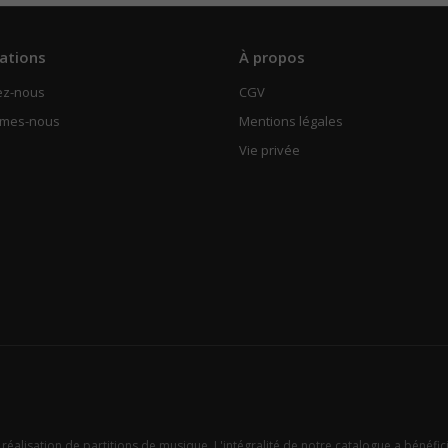
ations
À propos
ez-nous
CGV
mmes-nous
Mentions légales
Vie privée
 réalisation de partitions de musique. L'intégralité de notre catalogue a bénéfic