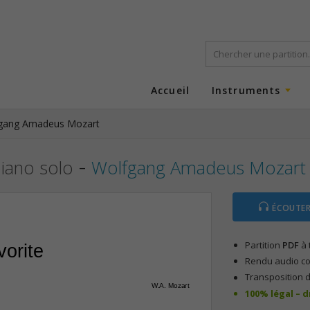
Accueil
Instruments
gang Amadeus Mozart
-
piano solo
Wolfgang Amadeus Mozart
ÉCOUTER
Partition
PDF
à 
vorite
Rendu audio com
Transposition d
W.A. Mozart
100% légal – 