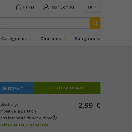
FR
Panier
Mon Compte
Catégories
Chorales
Songbooks
AJOUTER AU PANIER
 UN EXTRAIT
2,99
€
télécharger
plet de la partition
ans la tonalité de votre choix
droits d’auteur respectés