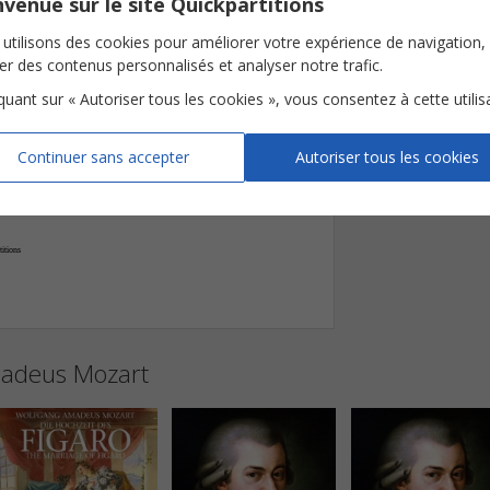
venue sur le site Quickpartitions
utilisons des cookies pour améliorer votre expérience de navigation,
ser des contenus personnalisés et analyser notre trafic.
poco ritenuto















iquant sur « Autoriser tous les cookies », vous consentez à cette utilis














Continuer sans accepter
Autoriser tous les cookies


itions 
madeus Mozart