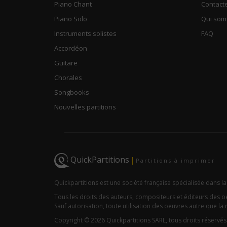
Piano Chant
Contact
Piano Solo
Qui so
Instruments solistes
FAQ
Accordéon
Guitare
Chorales
Songbooks
Nouvelles partitions
QuickPartitions
|
Partitions à imprimer
Quickpartitions est une société française spécialisée dans la
Tous les droits des auteurs, compositeurs et éditeurs des 
Sauf autorisation, toute utilisation des oeuvres autre que la r
Copyright © 2026 Quickpartitions SARL, tous droits réservés