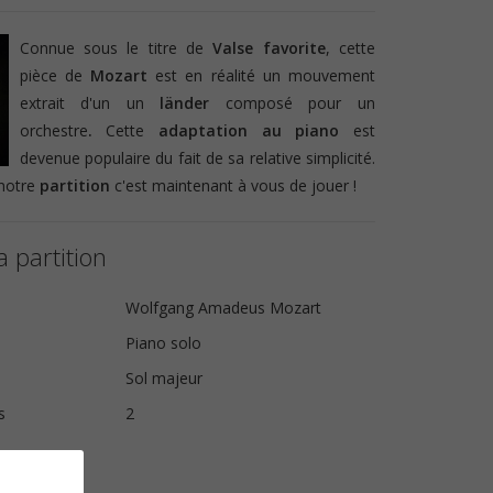
Connue sous le titre de
Valse favorite
, cette
pièce de
Mozart
est en réalité un mouvement
extrait d'un un
länder
composé pour un
orchestre
.
Cette
adaptation au piano
est
devenue populaire du fait de sa relative simplicité.
notre
partition
c'est maintenant à vous de jouer !
a partition
Wolfgang Amadeus Mozart
Piano solo
Sol majeur
s
2