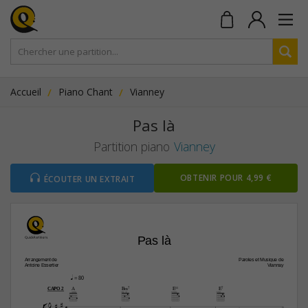
Accueil
Piano Chant
Vianney
Pas là
Partition piano
Vianney
OBTENIR POUR 4,99 €
ÉCOUTER UN EXTRAIT
Pas là
Arrangement de
Paroles et Musique de
Antoine Essertier
Viannay
q
 = 80
A
B‹7
E11
E7
CAPO 2



4



