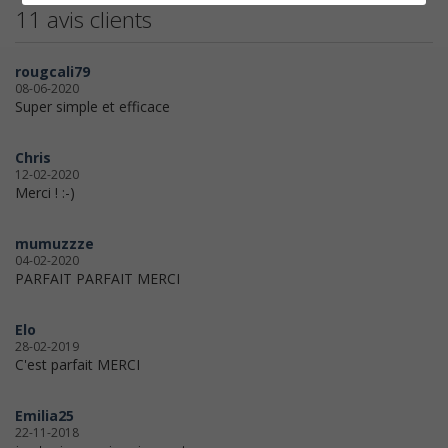
11 avis clients
rougcali79
08-06-2020
Super simple et efficace
Chris
12-02-2020
Merci ! :-)
mumuzzze
04-02-2020
PARFAIT PARFAIT MERCI
Elo
28-02-2019
C'est parfait MERCI
Emilia25
22-11-2018