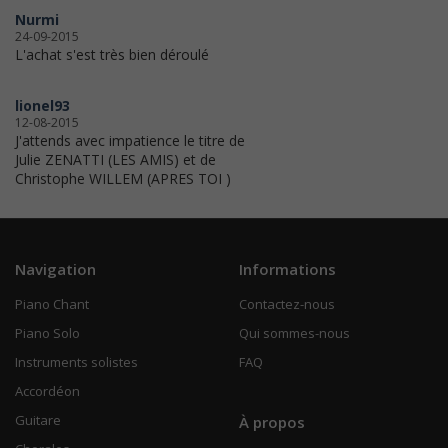
Nurmi
24-09-2015
L'achat s'est très bien déroulé
lionel93
12-08-2015
J'attends avec impatience le titre de
Julie ZENATTI (LES AMIS) et de
Christophe WILLEM (APRES TOI )
Navigation
Informations
Piano Chant
Contactez-nous
Piano Solo
Qui sommes-nous
Instruments solistes
FAQ
Accordéon
Guitare
À propos