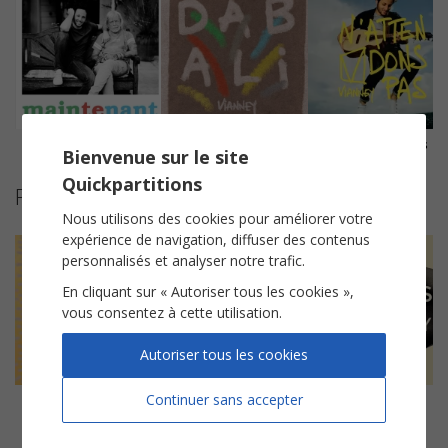
Maintenant
Dabali
N'attendons pas
Bienvenue sur le site
Quickpartitions
Partitions suggérées
Nous utilisons des cookies pour améliorer votre
expérience de navigation, diffuser des contenus
personnalisés et analyser notre trafic.
En cliquant sur « Autoriser tous les cookies »,
vous consentez à cette utilisation.
Autoriser tous les cookies
Continuer sans accepter
Donnez-moi
Et bam
La même
Les Frangines
Mentissa
Maître Gims