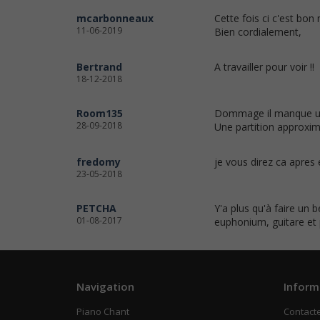
mcarbonneaux
Cette fois ci c'est bon 
11-06-2019
Bien cordialement,
Bertrand
A travailler pour voir !!
18-12-2018
Room135
Dommage il manque un 
28-09-2018
Une partition approxi
fredomy
je vous direz ca apres 
23-05-2018
PETCHA
Y'a plus qu'à faire un 
01-08-2017
euphonium, guitare et
Navigation
Inform
Piano Chant
Contact