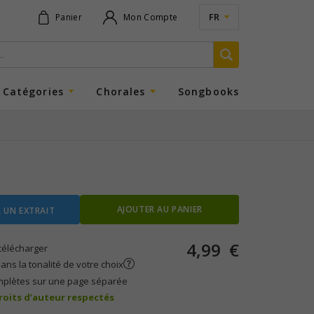
FR
Panier
Mon Compte
Catégories
Chorales
Songbooks
AJOUTER AU PANIER
 UN EXTRAIT
4,99
€
télécharger
ans la tonalité de votre choix
mplètes sur une page séparée
droits d’auteur respectés