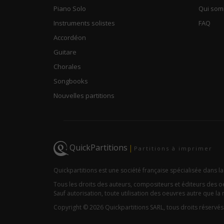
Piano Solo
Qui so
Instruments solistes
FAQ
Accordéon
Guitare
Chorales
Songbooks
Nouvelles partitions
QuickPartitions
|
Partitions à imprimer
Quickpartitions est une société française spécialisée dans la
Tous les droits des auteurs, compositeurs et éditeurs des 
Sauf autorisation, toute utilisation des oeuvres autre que la r
Copyright © 2026 Quickpartitions SARL, tous droits réservés