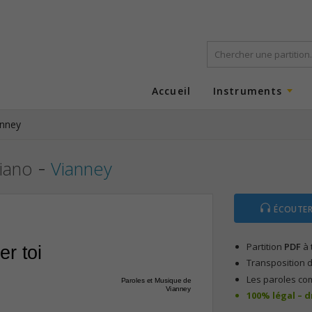
Accueil
Instruments
anney
-
piano
Vianney
ÉCOUTER
Partition
PDF
à 
er toi
Transposition d
Les paroles co
Paroles et Musique de
Vianney
100% légal – 