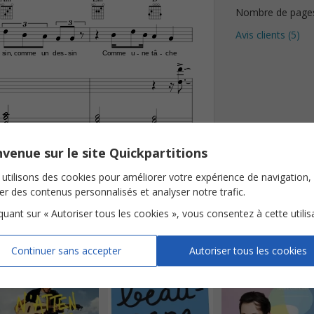
Nombre de page


3





3





Avis clients (
5
)


sin,
comme
un
des
sin
Comme
u
ne
tâ
che
-
-
-





















venue sur le site Quickpartitions
e / EL Editions
utilisons des cookies pour améliorer votre expérience de navigation,
ser des contenus personnalisés et analyser notre trafic.
iquant sur « Autoriser tous les cookies », vous consentez à cette utilis
Continuer sans accepter
Autoriser tous les cookies