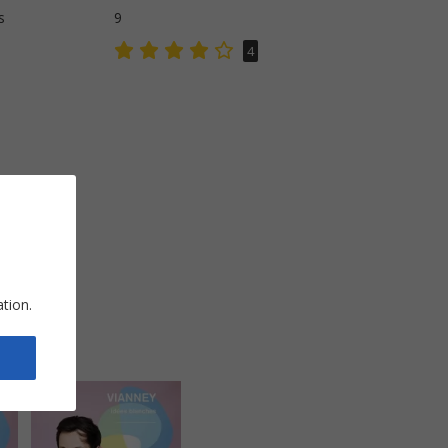
s
9
4
ation.