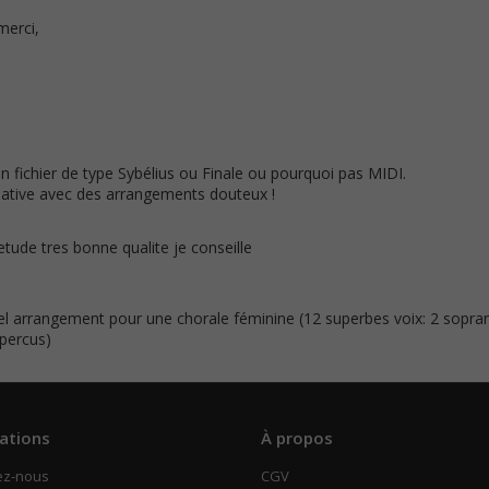
merci,
fichier de type Sybélius ou Finale ou pourquoi pas MIDI.
mative avec des arrangements douteux !
etude tres bonne qualite je conseille
bel arrangement pour une chorale féminine (12 superbes voix: 2 soprani
 percus)
ations
À propos
ez-nous
CGV