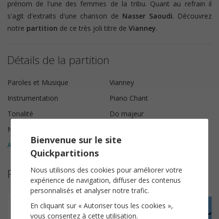
prénom de l'une des femmes de la tribu. Quant au refrain il
s'agit d'extraits d'une chanson de
Nasser Saoudi
. Découvrez
notre
partition
de ce très joli titre de
Vianney
.
Détails de la partition
Paroles et Musique
Vianney
Instrumentation
Piano Chant
Tonalité
Do majeur
Nombre de pages
6
Bienvenue sur le site
Avis clients (
5
)
5
Quickpartitions
Nous utilisons des cookies pour améliorer votre
Plus de partitions de Vianney
expérience de navigation, diffuser des contenus
personnalisés et analyser notre trafic.
En cliquant sur « Autoriser tous les cookies »,
vous consentez à cette utilisation.