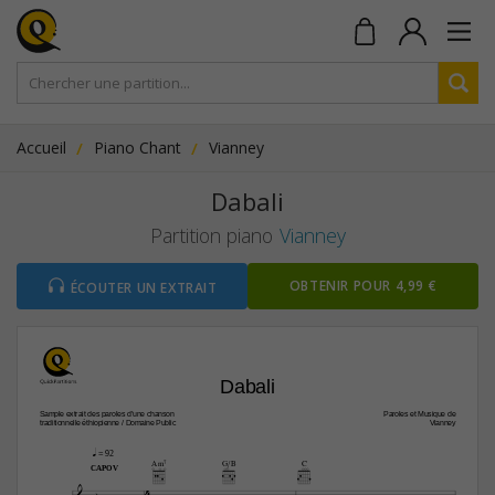
Accueil
Piano Chant
Vianney
Dabali
Partition piano
Vianney
OBTENIR POUR 4,99 €
ÉCOUTER UN EXTRAIT
Dabali
Sample extrait des paroles d’une chanson
Paroles et Musique de
traditionnelle éthiopienne / Domaine Public
Vianney
q
 = 92
Am7
G/B
C
CAPO V
4


