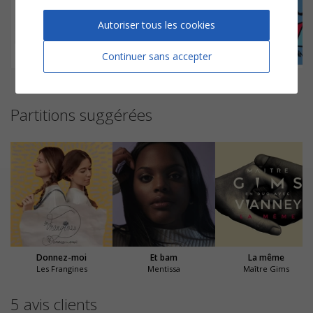
Autoriser tous les cookies
Continuer sans accepter
Maintenant
N'attendons pas
Beau-papa
Partitions suggérées
Donnez-moi
Et bam
La même
Les Frangines
Mentissa
Maître Gims
5 avis clients