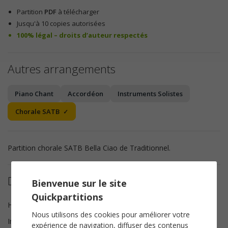
Partition
PDF
à télécharger
Jusqu'à 10 copies autorisées
100% légal – droits d’auteur respectés
Autres arrangements
Piano Chant
Accordéon
Instruments Solistes
Chorale SATB
Partition chorale SATB Bella Ciao de Traditionnel.
Détails de la partition
Bienvenue sur le site
Quickpartitions
Harmonisation
Brice Legée
Nous utilisons des cookies pour améliorer votre
Instrumentation
Chorale SATB
expérience de navigation, diffuser des contenus