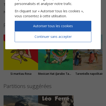
personnalisés et analyser notre trafic.
Tonalité
La♭ majeur
En cliquant sur « Autoriser tous les cookies »,
Nombre de pages
6
vous consentez à cette utilisation.
Plus de partitions de Traditionnel
Autoriser tous les cookies
Continuer sans accepter
Si maritau Rosa
Mexican Hat (Jarabe Tapatio)
Tarentelle napolitaine
Partitions suggérées