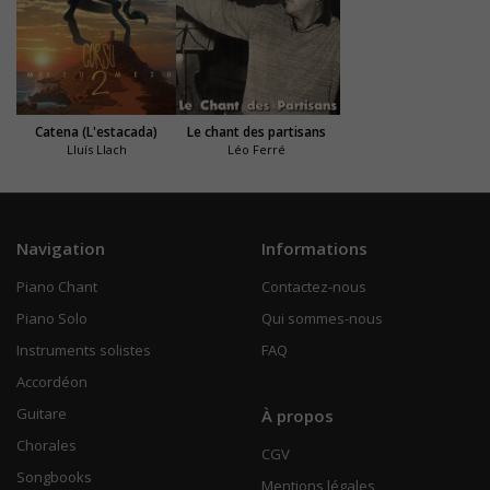
Catena (L'estacada)
Le chant des partisans
Lluís Llach
Léo Ferré
Navigation
Informations
Piano Chant
Contactez-nous
Piano Solo
Qui sommes-nous
Instruments solistes
FAQ
Accordéon
Guitare
À propos
Chorales
CGV
Songbooks
Mentions légales