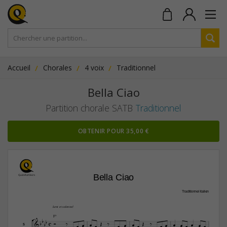
Accueil
Chorales
4 voix
Traditionnel
Bella Ciao
Partition chorale SATB
Traditionnel
OBTENIR POUR 35,00 €
Bella Ciao
Traditionnel italien
Lent et solennel

F5




























S