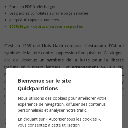
Partition
PDF
à télécharger
Les paroles complètes sur une page séparée
Jusqu'à 10 copies autorisées
100% légal – droits d’auteur respectés
C'est en 1968 que
Lluís Llach
compose
L'estacada
. D'abord
symbole de la lutte contre l'oppression franquiste en Catalogne,
elle est devenue un
symbole de la lutte pour la liberté
traduite en plusieurs langues.
Cet
arrangement SATB
a été
réalisé à partir de la version parue sur l'album
Corsu Mezu
vol 2
Bienvenue sur le site
qui réunit le groupe corse
L’Avvinta
et
Kendji Girac
. Vous y
Quickpartitions
retrouverez donc les paroles en
langue corse
. Ajoutez à votre
répertoire un chant engagé et populaire à interpréter avec joie
Nous utilisons des cookies pour améliorer votre
et énergie.
expérience de navigation, diffuser des contenus
personnalisés et analyser notre trafic.
En cliquant sur « Autoriser tous les cookies »,
Détails de la partition
vous consentez à cette utilisation.