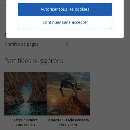
Paroles et Musique
Lluís Llach
Autoriser tous les cookies
Harmonisation
Brice Legée
Continuer sans accepter
Instrumentation
Chorale SATB
Tonalité
La mineur
Nombre de pages
10
Partitions suggérées
Terra d'Amore
Ti Vecu O La Mio Bandera
Patrick Fiori
Voce Ventu