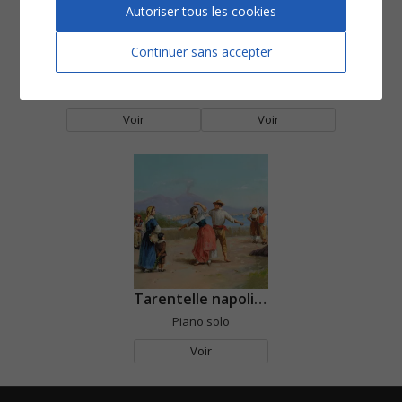
Autoriser tous les cookies
Continuer sans accepter
Tarentelle napolitaine
Tarentelle napolitaine
Piano et instrument soliste
Accordéon
Voir
Voir
Tarentelle napolitaine
Piano solo
Voir