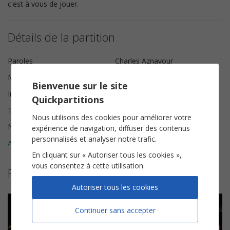
c'est à vous de jouer.
Détails de la partition
Paroles
Charles Aznavour
Musique
Georges Garvarentz
Bienvenue sur le site
Instrumentation
Piano Chant
Quickpartitions
Tonalité
Sol mineur
Nous utilisons des cookies pour améliorer votre
Nombre de pages
5
expérience de navigation, diffuser des contenus
personnalisés et analyser notre trafic.
Avis clients (
2
)
5
En cliquant sur « Autoriser tous les cookies »,
vous consentez à cette utilisation.
Plus de partitions de Charles Aznavour
Autoriser tous les cookies
Continuer sans accepter