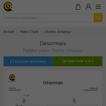
Accueil
Piano Chant
Charles Aznavour
Désormais
Partition piano
Charles Aznavour
OBTENIR POUR 4,99 €
ÉCOUTER UN EXTRAIT
Désormais
Paroles de
Musique de
Charles Aznavour
Georges Garvarentz
q
 = 124
G‹
D‹
3fr

4



