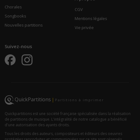
Chorales
CGV
Songbooks
Mentions légales
Nouvelles partitions
Vie privée
Suivez-nous
QuickPartitions
|
Partitions à imprimer
Quickpartitions est une société française spécialisée dans la réalisation
de partitions de musique. L'intégralité de notre catalogue a bénéficié
d'une autorisation des ayants droits.
Tous les droits des auteurs, compositeurs et éditeurs des oeuvres
protégées reproduites et communiquées sur ce site sont réservés.