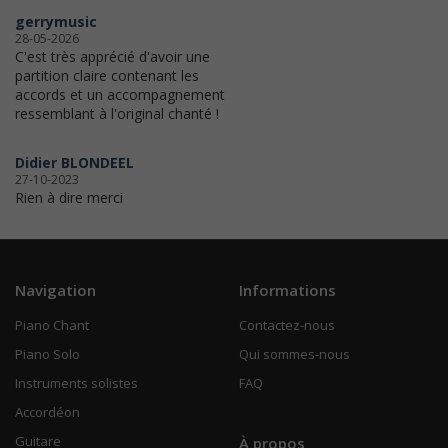
gerrymusic
28-05-2026
C'est très apprécié d'avoir une
partition claire contenant les
accords et un accompagnement
ressemblant à l'original chanté !
Didier BLONDEEL
27-10-2023
Rien à dire merci
Navigation
Informations
Piano Chant
Contactez-nous
Piano Solo
Qui sommes-nous
Instruments solistes
FAQ
Accordéon
Guitare
À propos