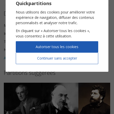
Quickpartitions
Détails de la partition
Nous utilisons des cookies pour améliorer votre
expérience de navigation, diffuser des contenus
personnalisés et analyser notre trafic.
Musique
Scott Joplin
En cliquant sur « Autoriser tous les cookies »,
Instrumentation
Piano solo
vous consentez à cette utilisation.
Tonalité
Do majeur
Autoriser tous les cookies
Nombre de pages
5
Avis clients (
2
)
Continuer sans accepter
5
Partitions suggérées