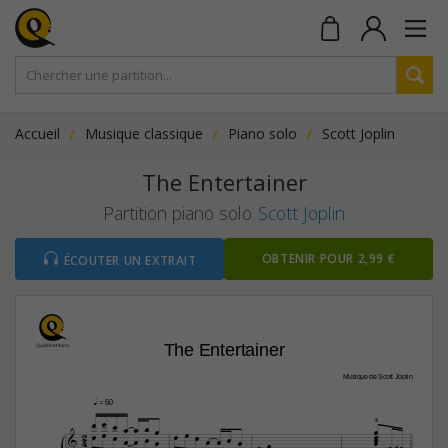
Accueil
Musique classique
Piano solo
Scott Joplin
The Entertainer
Partition piano solo
Scott Joplin
OBTENIR POUR 2,99 €
ÉCOUTER UN EXTRAIT
The Entertainer
Musique de Scott Joplin
q
 = 60











2












4









