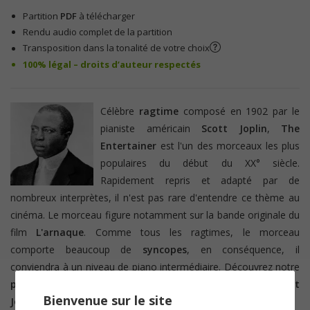
Partition
PDF
à télécharger
Rendu audio complet de la partition
Transposition dans la tonalité de votre choix
100% légal – droits d’auteur respectés
Célèbre
ragtime
composé en 1902 par le
pianiste américain
Scott Joplin
,
The
Entertainer
est l'un des morceaux les plus
populaires du début du XX° siècle.
Rapidement repris et adapté par de
nombreux interprètes, il n'est pas rare d'entendre ce thème au
cinéma. Le morceau figure notamment sur la bande originale du
film
L'arnaque
. Comme tous les ragtimes, le morceau
comporte beaucoup de
syncopes
, en conséquence, il
conviendra à un niveau de piano intermédiaire. Découvrez notre
partition piano
de cette composition incontournable de
Scott
Bienvenue sur le site
Joplin
.