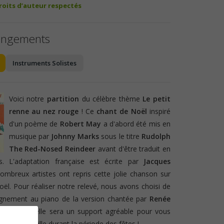
droits d’auteur respectés
angements
Instruments Solistes
Voici notre
partition
du célèbre thème
Le petit
renne au nez rouge
! Ce
chant de Noël
inspiré
d'un poème de
Robert May
a d'abord été mis en
musique par
Johnny Marks
sous le titre
Rudolph
The Red-Nosed Reindeer
avant d'être traduit en
es. L'adaptation française est écrite par
Jacques
nombreux artistes ont repris cette jolie chanson sur
ël. Pour réaliser notre relevé, nous avons choisi de
agnement au piano de la version chantée par
Renée
pérons qu'elle sera un support agréable pour vous
ter en famille durant la période des fêtes !