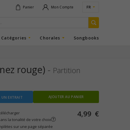
FR
Panier
Mon Compte
Catégories
Chorales
Songbooks
nez rouge)
-
Partition
AJOUTER AU PANIER
 UN EXTRAIT
4,99
€
télécharger
ans la tonalité de votre choix
mplètes sur une page séparée