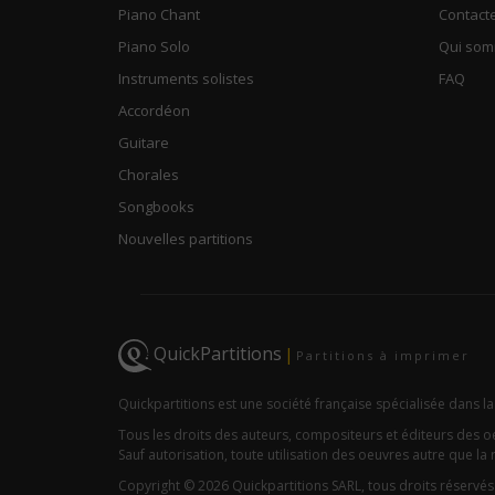
Piano Chant
Contact
Piano Solo
Qui so
Instruments solistes
FAQ
Accordéon
Guitare
Chorales
Songbooks
Nouvelles partitions
QuickPartitions
|
Partitions à imprimer
Quickpartitions est une société française spécialisée dans la
Tous les droits des auteurs, compositeurs et éditeurs des 
Sauf autorisation, toute utilisation des oeuvres autre que la r
Copyright © 2026 Quickpartitions SARL, tous droits réservés