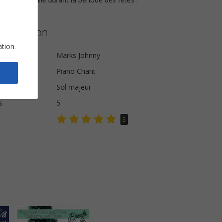
a partition
ation.
ue
Marks Johnny
Piano Chant
Sol majeur
s
5
5