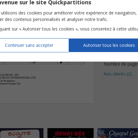
venue sur le site Quickpartitions
G
B(“4)
B
utilisons des cookies pour améliorer votre expérience de navigation,

Détails de l
ser des contenus personnalisés et analyser notre trafic.







iquant sur « Autoriser tous les cookies », vous consentez à cette utilis
lan
de
Le
vent
dans
la
-
Paroles et Musiq

les
tes
De
vant
ses
é
-
-
-
-









Instrumentation
Continuer sans accepter
Autoriser tous les cookies


Tonalité




Nombre de page
Avis clients (
2
)
OLAS MUSIC, INC.
PELL MUSIC INTERNATIONAL LTD.
 by Permission
 Leonard Europe Ltd.