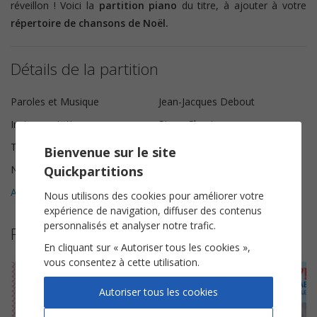
réveillon ! Voici la
partition piano
du titre, à ajouter à votre
répertoire de chansons de Noël.
Détails de la partition
Paroles et Musique
Jean-Jacques Debout
Instrumentation
Piano Chant
Tonalité
La majeur
Bienvenue sur le site
Quickpartitions
Nombre de pages
5
Avis clients (
3
)
5
Nous utilisons des cookies pour améliorer votre
expérience de navigation, diffuser des contenus
personnalisés et analyser notre trafic.
Plus de partitions de Chantal Goya
En cliquant sur « Autoriser tous les cookies »,
vous consentez à cette utilisation.
Autoriser tous les cookies