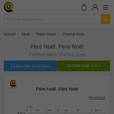
Accueil
Noël
Piano Chant
Chantal Goya
Père Noël, Père Noël
Partition piano
Chantal Goya
OBTENIR POUR 4,99 €
ÉCOUTER UN EXTRAIT
Père Noël, Père Noël
Paroles et Musique de
Jean-Jacques Debout
q
 = 90


A
B‹7
A/C©
D
A/E
E7
A
D/A
A
4




