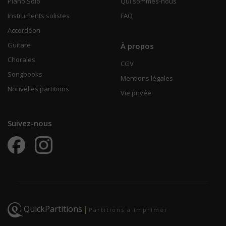
Piano Solo
Qui sommes-nous
Instruments solistes
FAQ
Accordéon
Guitare
À propos
Chorales
CGV
Songbooks
Mentions légales
Nouvelles partitions
Vie privée
Suivez-nous
QuickPartitions
|
Partitions à imprimer