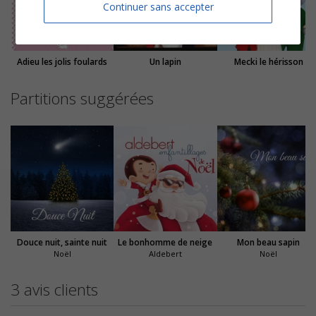
Continuer sans accepter
Adieu les jolis foulards
Un lapin
Mecki le hérisson
Partitions suggérées
Douce nuit, sainte nuit
Le bonhomme de neige
Mon beau sapin
Noël
Aldebert
Noël
3 avis clients