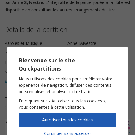
par
Anne Sylvestre
. L'intégralité de la partie jouée à la flûte est
disponible en consultant les autres arrangements du titre.
Détails de la partition
Paroles et Musique
Anne Sylvestre
Instrumentation
Piano Chant
Bienvenue sur le site
Tonalité
Do majeur
Quickpartitions
Nombre de pages
5
Nous utilisons des cookies pour améliorer votre
Avis clients (
3
)
5
expérience de navigation, diffuser des contenus
personnalisés et analyser notre trafic.
Plus de partitions de Les Fabulettes
En cliquant sur « Autoriser tous les cookies »,
d'Anne Sylvestre
vous consentez à cette utilisation.
Autoriser tous les cookies
Continuer sans accepter