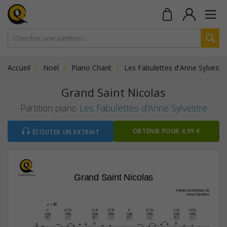
Accueil
Noël
Piano Chant
Les Fabulettes d'Anne Sylvestr
Grand Saint Nicolas
Partition piano
Les Fabulettes d'Anne Sylvestre
OBTENIR POUR 4,99 €
ÉCOUTER UN EXTRAIT
Grand Saint Nicolas
Paroles et Musique de
Anne Sylvestre
q
 = 88
C
G7/D
C/E
G7/D
C
G7/D
C/E
G7/D


















2







