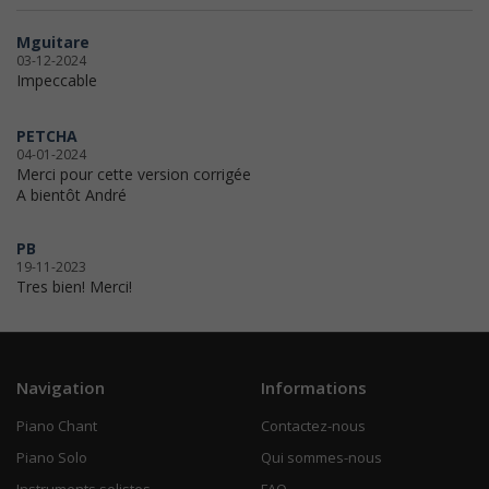
Mguitare
03-12-2024
Impeccable
PETCHA
04-01-2024
Merci pour cette version corrigée
A bientôt André
PB
19-11-2023
Tres bien! Merci!
Navigation
Informations
Piano Chant
Contactez-nous
Piano Solo
Qui sommes-nous
Instruments solistes
FAQ