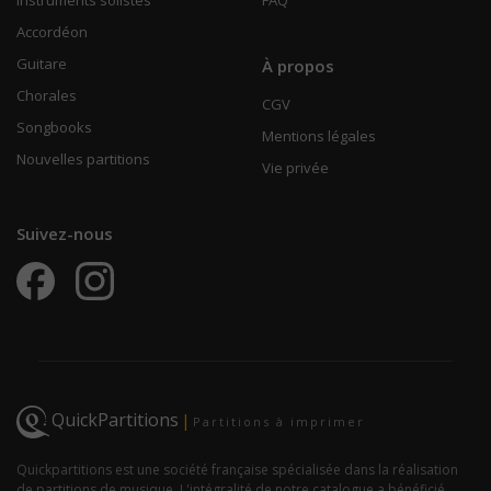
Accordéon
Guitare
À propos
Chorales
CGV
Songbooks
Mentions légales
Nouvelles partitions
Vie privée
Suivez-nous
QuickPartitions
|
Partitions à imprimer
Quickpartitions est une société française spécialisée dans la réalisation
de partitions de musique. L'intégralité de notre catalogue a bénéficié