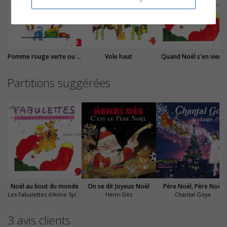
Pomme rouge verte ou bleue
Vole haut
Quand Noël s'en vient
Partitions suggérées
Noël au bout du monde
On se dit Joyeux Noël
Père Noël, Père Noël
Les Fabulettes d'Anne Sylvestre
Henri Dès
Chantal Goya
3 avis clients