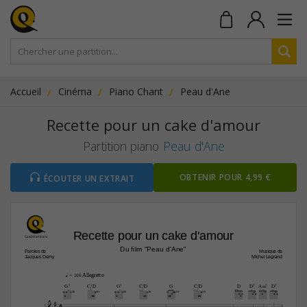
Accueil
Cinéma
Piano Chant
Peau d'Ane
Recette pour un cake d'amour
Partition piano
Peau d'Ane
OBTENIR POUR 4,99 €
ÉCOUTER UN EXTRAIT
Recette pour un cake d'amour
Du film "Peau d'Ane"
Paroles de
Musique de
Jacques Demy
Michel Legrand
q
Allegretto
 = 
100 
G7
C/D
G7
C/D
G
C/D
D
D7
A‹7
D7
3fr
3fr
3fr
3fr
3fr
3fr

4


