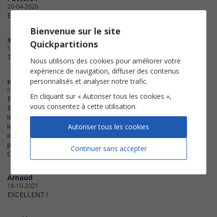
20-04-2026
Excellent service. Très efficace.
Bienvenue sur le site
Xolebro
Quickpartitions
12-07-2024
Très satisfait
Nous utilisons des cookies pour améliorer votre
expérience de navigation, diffuser des contenus
personnalisés et analyser notre trafic.
natcham
09-11-2022
En cliquant sur « Autoriser tous les cookies »,
Bonjour,
vous consentez à cette utilisation.
Il y a des erreurs dans la partition :
les melodies sont différentes dans
les reprises des couplets et non
Autoriser tous les cookies
identiques comme écrites sur votre
partition.
Continuer sans accepter
Cordialement
Arnaud
18-10-2021
EXCELLENT !