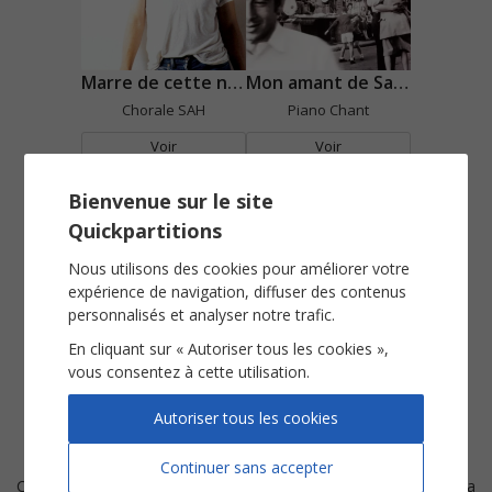
Marre de cette nana-là !
Mon amant de Saint Jean
Chorale SAH
Piano Chant
Voir
Voir
Bienvenue sur le site
Quickpartitions
Nous utilisons des cookies pour améliorer votre
expérience de navigation, diffuser des contenus
personnalisés et analyser notre trafic.
En cliquant sur « Autoriser tous les cookies »,
Place des grands hommes
Qui a le droit
vous consentez à cette utilisation.
Piano Chant
Piano Chant
Autoriser tous les cookies
Voir
Voir
Continuer sans accepter
C'est tout d'abord en sa qualité d'
acteur
que
Patrick Bruel
va