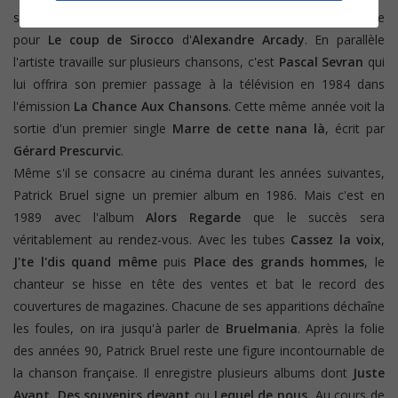
se faire remarquer du grand public. En 1978 il décroche un rôle
pour
Le coup de Sirocco
d'
Alexandre Arcady
. En parallèle
l'artiste travaille sur plusieurs chansons, c'est
Pascal Sevran
qui
lui offrira son premier passage à la télévision en 1984 dans
l'émission
La Chance Aux Chansons
. Cette même année voit la
sortie d'un premier single
Marre de cette nana là
, écrit par
Gérard Prescurvic
.
Même s'il se consacre au cinéma durant les années suivantes,
Patrick Bruel signe un premier album en 1986. Mais c'est en
1989 avec l'album
Alors Regarde
que le succès sera
véritablement au rendez-vous. Avec les tubes
Cassez la voix
,
J'te l'dis quand même
puis
Place des grands hommes
, le
chanteur se hisse en tête des ventes et bat le record des
couvertures de magazines. Chacune de ses apparitions déchaîne
les foules, on ira jusqu'à parler de
Bruelmania
. Après la folie
des années 90, Patrick Bruel reste une figure incontournable de
la chanson française. Il enregistre plusieurs albums dont
Juste
Avant
,
Des souvenirs devant
ou
Lequel de nous.
Au cours de