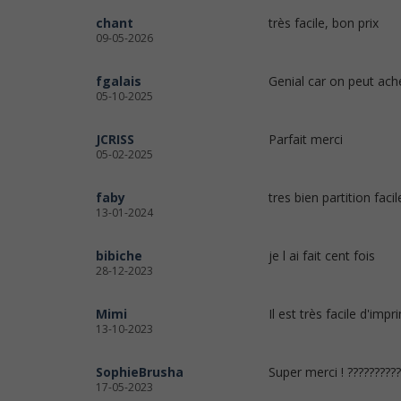
chant
très facile, bon prix
09-05-2026
fgalais
Genial car on peut ach
05-10-2025
JCRISS
Parfait merci
05-02-2025
faby
tres bien partition fac
13-01-2024
bibiche
je l ai fait cent fois
28-12-2023
Mimi
Il est très facile d'imp
13-10-2023
SophieBrusha
Super merci ! ??????????
17-05-2023