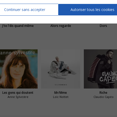
Continuer sans accepter
Autoriser tous les cookies
J'te l'dis quand même
Alors regarde
Dors
Les gens qui doutent
Mr/Mme
Riche
Anne Sylvestre
Loïc Nottet
Claudio Capéo