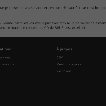
ue je passe par vos services et j'en suis très satisfait car c'est bien p
veauté. Merci d'avoir mis le prix avec remise. Je ne savais déjà même
donc ce matin. Le contenu du CD de BRUEL est excellent.
ations
À propos
ez-nous
CGV
mmes-nous
Mentions légales
Vie privée