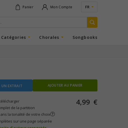
FR
Panier
Mon Compte
Catégories
Chorales
Songbooks
AJOUTER AU PANIER
 UN EXTRAIT
4,99
€
télécharger
plet de la partition
ans la tonalité de votre choix
mplètes sur une page séparée
droits d’auteur respectés