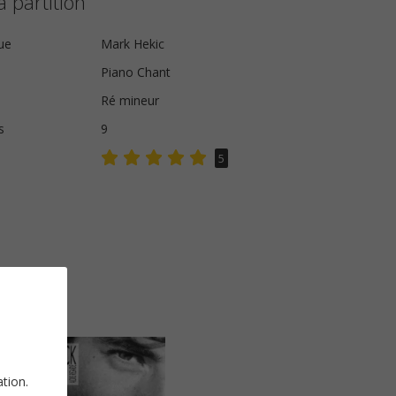
a partition
ue
Mark Hekic
Piano Chant
Ré mineur
s
9
5
ation.