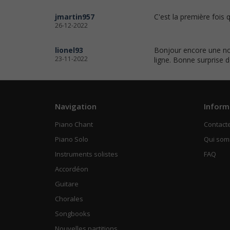
jmartin957
C'est la première fois q
26-12-2022
lionel93
Bonjour encore une nou
23-11-2022
ligne. Bonne surprise 
Navigation
Inform
Piano Chant
Contact
Piano Solo
Qui so
Instruments solistes
FAQ
Accordéon
Guitare
Chorales
Songbooks
Nouvelles partitions