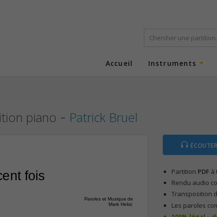
Accueil
Instruments
-
ition piano
Patrick Bruel
ÉCOUTER
Partition
PDF
à 
 cent fois
Rendu audio com
Transposition d
Paroles et Musique de
Les paroles co
Mark Hekic
100% légal – 