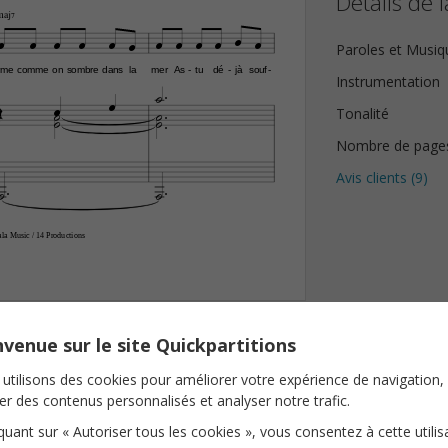
Détails de l
„Š7












Paroles et Musiq

rme
comme
on
sombre
dans
la
mer
As
tu
dé
jà
souf
-
-
-
Instrumentation










Tonalité
Nombre de page


Avis clients (
9
)


ala Music / 14 Productions 
venue sur le site Quickpartitions
utilisons des cookies pour améliorer votre expérience de navigation,
ser des contenus personnalisés et analyser notre trafic.
iquant sur « Autoriser tous les cookies », vous consentez à cette utilis