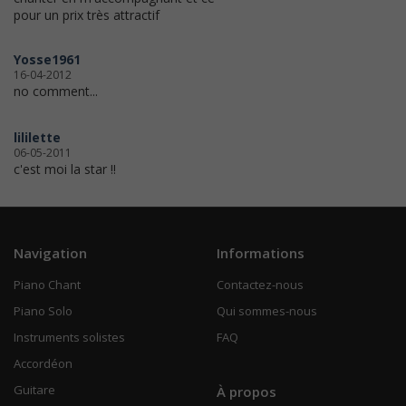
pour un prix très attractif
Yosse1961
16-04-2012
no comment...
lililette
06-05-2011
c'est moi la star !!
Navigation
Informations
Piano Chant
Contactez-nous
Piano Solo
Qui sommes-nous
Instruments solistes
FAQ
Accordéon
Guitare
À propos