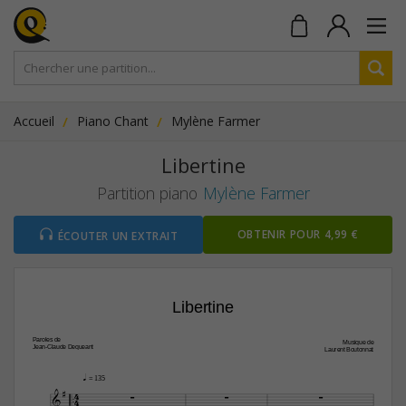
Accueil
Piano Chant
Mylène Farmer
Libertine
Partition piano
Mylène Farmer
OBTENIR POUR 4,99 €
ÉCOUTER UN EXTRAIT
Libertine
Paroles de
Musique de 
Jean-Claude Dequeant
Laurent Boutonnat
q
 = 135



4



4
