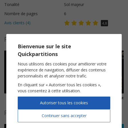
Tonalité
Sol majeur
Nombre de pages
6
Avis clients (
4
)
4,8
Plus de partitions de Mylène Farmer
Bienvenue sur le site
Quickpartitions
Nous utilisons des cookies pour améliorer votre
expérience de navigation, diffuser des contenus
personnalisés et analyser notre trafic.
En cliquant sur « Autoriser tous les cookies »,
vous consentez à cette utilisation.
Ainsi soit je...
Sans contrefaçon
Pourvu qu'elles s
Autoriser tous les cookies
Partitions suggérées
Continuer sans accepter