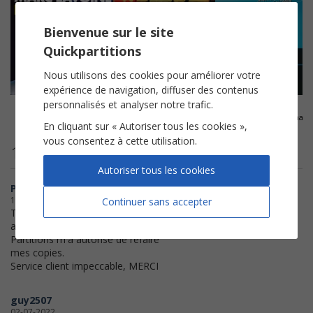
Bienvenue sur le site
Quickpartitions
Nous utilisons des cookies pour améliorer votre
expérience de navigation, diffuser des contenus
personnalisés et analyser notre trafic.
Elle a les yeux revolver
En rouge et noir
Là-bas
Marc Lavoine
Jeanne Mas
Jean-Jacques Goldman
En cliquant sur « Autoriser tous les cookies »,
vous consentez à cette utilisation.
10 avis clients
Autoriser tous les cookies
Pinokkio
13-06-2023
Continuer sans accepter
Très bien, j'avais qqs problèmes
avec mon imprimantes, Quick
Partitions m'a autorisé de refaire
mes copies.
Service client impeccable, MERCI
guy2507
02-07-2022