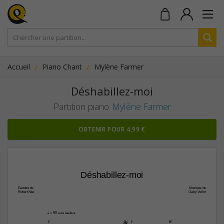
Accueil
Piano Chant
Mylène Farmer
Déshabillez-moi
Partition piano
Mylène Farmer
OBTENIR POUR 4,99 €
Déshabillez-moi
Paroles de
Musique de
Robert Niel
Gaby Verlor
q
 = 90 
Jerk modéré

F
F
Bb