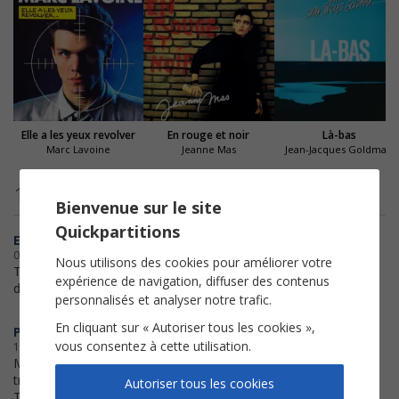
Elle a les yeux revolver
En rouge et noir
Là-bas
Marc Lavoine
Jeanne Mas
Jean-Jacques Goldman
14 avis clients
Bienvenue sur le site
Quickpartitions
Emilie
07-07-2026
Nous utilisons des cookies pour améliorer votre
Très bonne partition comme
expérience de navigation, diffuser des contenus
d'habitude !
personnalisés et analyser notre trafic.
En cliquant sur « Autoriser tous les cookies »,
Pierre
vous consentez à cette utilisation.
19-02-2024
Merci partition très claire,
transposition rapide et parfaite
Autoriser tous les cookies
Top!