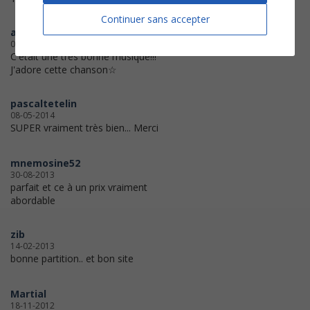
Continuer sans accepter
adjani998
02-12-2020
C'était une très bonne musique!!!
J'adore cette chanson☆
pascaltetelin
08-05-2014
SUPER vraiment très bien... Merci
mnemosine52
30-08-2013
parfait et ce à un prix vraiment
abordable
zib
14-02-2013
bonne partition.. et bon site
Martial
18-11-2012