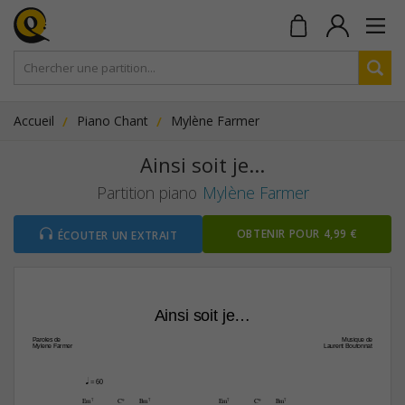
Accueil
Piano Chant
Mylène Farmer
Ainsi soit je...
Partition piano
Mylène Farmer
OBTENIR POUR 4,99 €
ÉCOUTER UN EXTRAIT
Ainsi soit je…
Paroles de
Musique de 
Mylene Farmer
Laurent Boutonnat
q
 = 60
Em7
C9
Bm7
Em7
C9
Bm7